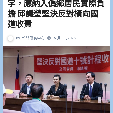
字，應納入偏鄉居民實際負
擔 邱議瑩堅決反對橫向國
道收費
By
新聞聯訪中心
6 月 11, 2026