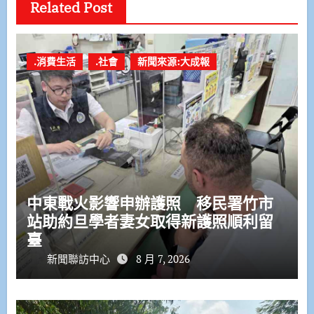
Related Post
.消費生活
.社會
新聞來源:大成報
中東戰火影響申辦護照 移民署竹市
站助約旦學者妻女取得新護照順利留
臺
新聞聯訪中心
8 月 7, 2026