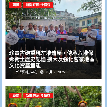
.頭條
新聞來源:今傳媒
珍貴古砲重現左堆蕭屋，傳承六堆保
鄉衛土歷史記憶 擴大及強化客家地區
文化資產量能
新聞聯訪中心
8 月 7, 2026
.頭條
新聞來源:今傳媒