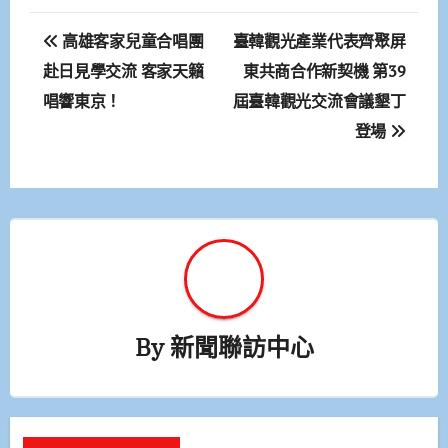
文
高雄客家兒童合唱團
臺韓觀光產業代表齊聚屏
章
赴日見學交流 客家天籟
東共商合作新契機 第39
唱響東京！
屆臺韓觀光交流會議墾丁
導
登場
覽
By
新聞聯訪中心