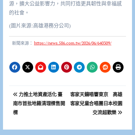
源，擴大公益影響力，共同打造更具韌性與幸福感
的社會。
(圖片來源:高雄港務分公司)
新聞來源：
https://news.586.com.tw/2026/06/640309/
文
力推土地資產活化 臺
客家天籟唱響東京 高雄
章
南市首批地籍清理標售開
客家兒童合唱團日本校園
標
交流超歡樂
導
覽