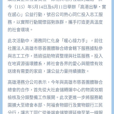
今（115）年5月14日及6月11日舉辦「高港出擊・實
在感心」公益行動，號召公司熱心同仁投入志工服
務，以實際行動關懷弱勢族群，攜手打造更具溫度
的社會環境。
此次活動中，港務同仁化身「暖心接力手」，前往
社團法人高雄市慈善團體聯合總會轄下服務據點參
與志工工作，透過協助物資整理與社區服務，投入
在地資源循環體系，將社會各界的愛心與關懷有效
送達有需要的家庭，讓公益力量持續擴散。
高雄港務分公司表示，今年與高雄市慈善團體聯合
總會的合作，首先從大社倉儲轉運中心的物資效期
檢核及分類整備工作展開。此次更進一步將服務範
圍擴大至總會本部、阿福食物銀行及實物銀行三民
分行，讓志工同仁從後端倉儲管理延伸至第一線服