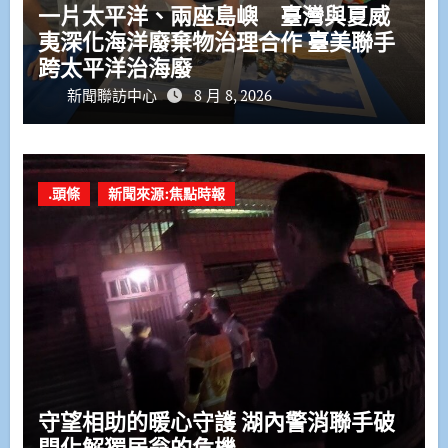
一片太平洋、兩座島嶼 臺灣與夏威
夷深化海洋廢棄物治理合作 臺美聯手
跨太平洋治海廢
新聞聯訪中心
8 月 8, 2026
.頭條
新聞來源:焦點時報
守望相助的暖心守護 湖內警消聯手破
門化解獨居翁的危機