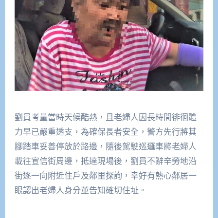
劉員考量當時天候酷熱，且老婦人因長時間徘徊體
力早已嚴重透支，為確保長者安全，警方先行將其
腳踏車妥善停放於路邊，隨後駕駛巡邏車將老婦人
載往宣信街周邊，抵達現場後，劉員不辭辛勞地沿
街逐一向附近住戶及鄰里探詢，幸好有熱心鄰居一
眼認出老婦人身分並告知確切住址。