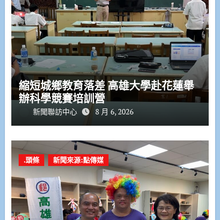
縮短城鄉教育落差 高雄大學赴花蓮舉
辦科學競賽培訓營
新聞聯訪中心
8 月 6, 2026
.頭條
新聞來源:點傳媒