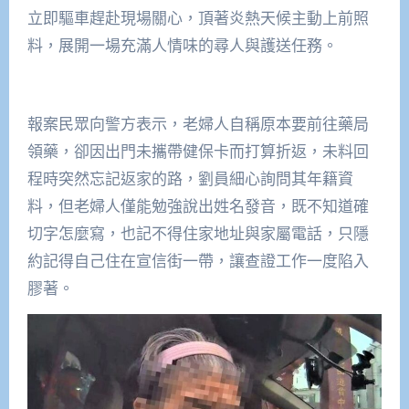
立即驅車趕赴現場關心，頂著炎熱天候主動上前照
料，展開一場充滿人情味的尋人與護送任務。
報案民眾向警方表示，老婦人自稱原本要前往藥局
領藥，卻因出門未攜帶健保卡而打算折返，未料回
程時突然忘記返家的路，劉員細心詢問其年籍資
料，但老婦人僅能勉強說出姓名發音，既不知道確
切字怎麼寫，也記不得住家地址與家屬電話，只隱
約記得自己住在宣信街一帶，讓查證工作一度陷入
膠著。