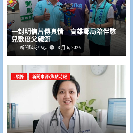
一封明信片傳真情 高雄郵局陪伴憨
兒歡度父親節
新聞聯訪中心
8 月 6, 2026
.頭條
新聞來源:焦點時報