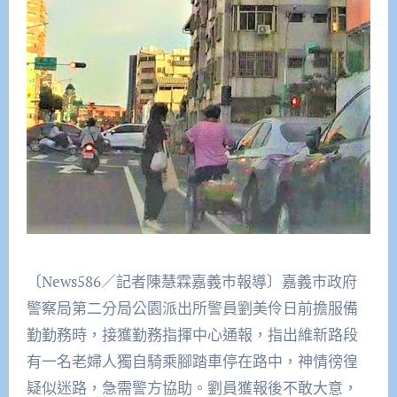
〔News586／記者陳慧霖嘉義市報導〕嘉義市政府
警察局第二分局公園派出所警員劉美伶日前擔服備
勤勤務時，接獲勤務指揮中心通報，指出維新路段
有一名老婦人獨自騎乘腳踏車停在路中，神情徬徨
疑似迷路，急需警方協助。劉員獲報後不敢大意，