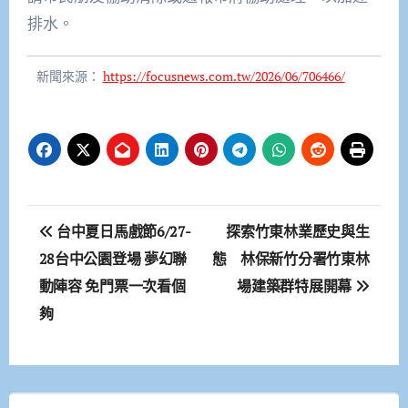
排水。
新聞來源：
https://focusnews.com.tw/2026/06/706466/
文
台中夏日馬戲節6/27-
探索竹東林業歷史與生
章
28台中公園登場 夢幻聯
態 林保新竹分署竹東林
動陣容 免門票一次看個
場建築群特展開幕
導
夠
覽