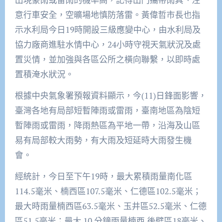
意行車安全，空曠場地慎防落雷。黃偉哲市長也指
示水利局今日19時開設三級應變中心，由水利局及
協力廠商進駐水情中心，24小時守視天氣狀況及處
置災情，並加強與各區公所之橫向聯繫，以即時處
置積淹水狀況。
根據中央氣象署預報資料顯示，今(11)日鋒面影響，
臺灣各地有局部短暫陣雨或雷雨，臺南地區為陰短
暫陣雨或雷雨，降雨熱區為平地一帶，沿海及山區
易有局部較大雨勢，有大雨及短延時大雨發生機
會。
經統計，今日至下午19時，最大累積雨量南化區
114.5毫米、楠西區107.5毫米、仁德區102.5毫米；
最大時雨量楠西區63.5毫米、玉井區52.5毫米、仁德
區51.5毫米；最大 10 分鐘雨量楠西.後壁區18毫米、