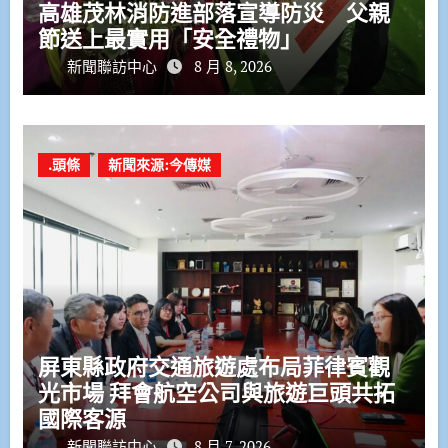
高雄茂林消防進部落宣導防災 父親
節送上最實用「安全禮物」
新聞聯訪中心
8 月 8, 2026
.頭條
新聞來源:今傳媒
屏東縣政府交通旅遊處布局菲律賓觀
光市場 拜會航空公司與旅遊巨頭共拓
國際客源
新聞聯訪中心
8 月 7, 2026