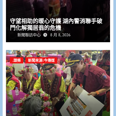
守望相助的暖心守護 湖內警消聯手破
門化解獨居翁的危機
新聞聯訪中心
8 月 8, 2026
.頭條
新聞來源:今傳媒