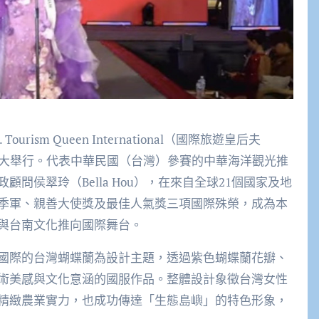
rism Queen International（國際旅遊皇后夫
盛大舉行。代表中華民國（台灣）參賽的中華海洋觀光推
問侯翠玲（Bella Hou），在來自全球21個國家及地
季軍、親善大使獎及最佳人氣獎三項國際殊榮，成為本
與台南文化推向國際舞台。
國際的台灣蝴蝶蘭為設計主題，透過紫色蝴蝶蘭花瓣、
術美感與文化意涵的國服作品。整體設計象徵台灣女性
精緻農業實力，也成功傳達「生態島嶼」的特色形象，