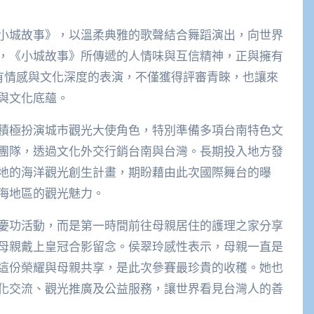
小城故事》，以溫柔典雅的歌聲結合舞蹈演出，向世界
，《小城故事》所傳遞的人情味與互信精神，正與擁有
富有情感與文化深度的表演，不僅獲得評審青睞，也讓來
與文化底蘊。
積極扮演城市觀光大使角色，特別準備多項台南特色文
團隊，透過文化外交行銷台南與台灣。長期投入地方發
地的海洋觀光創生計畫，期盼藉由此次國際舞台的曝
海地區的觀光魅力。
慶功活動，而是第一時間前往母親居住的護理之家分享
母親戴上皇冠合影留念。侯翠玲感性表示，母親一直是
這份榮耀與母親共享，是此次參賽最珍貴的收穫。她也
化交流、觀光推廣及公益服務，讓世界看見台灣人的善