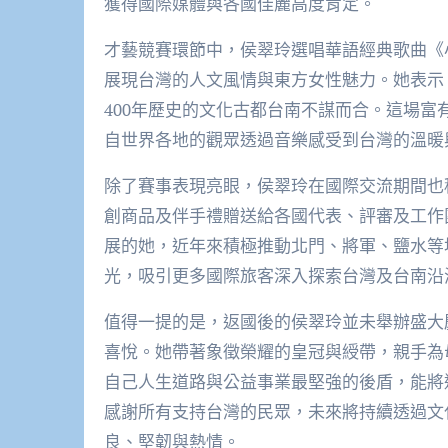
獲得國際媒體與各國佳麗高度肯定。
才藝競賽環節中，侯翠玲選唱華語經典歌曲《
展現台灣的人文風情與東方女性魅力。她表示
400年歷史的文化古都台南不謀而合。這場
自世界各地的觀眾透過音樂感受到台灣的溫暖
除了賽事表現亮眼，侯翠玲在國際交流期間也
創商品及伴手禮贈送給各國代表、評審及工作
展的她，近年來積極推動北門、將軍、鹽水等
光，吸引更多國際旅客深入探索台灣及台南沿
值得一提的是，返國後的侯翠玲並未舉辦盛大
喜悅。她帶著象徵榮耀的皇冠與綬帶，親手為
自己人生道路與公益事業最堅強的後盾，能將
感謝所有支持台灣的民眾，未來將持續透過文
良、堅韌與熱情。