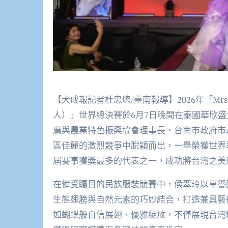
【大成報記者杜忠聰/臺南報導】2026年「Mrs. Tou
人）」世界總決賽於6月7日晚間在泰國華欣
廣與農業特色振興協會理事長、台南市政府市政顧
區佳麗的激烈競爭中脫穎而出，一舉榮獲世界
屆賽事獲獎最多的代表之一，成功將台灣之美
在備受矚目的民族服裝競賽中，侯翠玲以享譽
生態翅膀與自然元素的巧妙結合，打造兼具藝
如蝴蝶般自信展翅、優雅綻放，不僅展現台灣