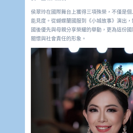
侯翠玲在國際舞台上獲得三項殊榮，不僅是個
能見度。從蝴蝶蘭國服到《小城故事》演出，
國後優先與母親分享榮耀的舉動，更為這份國
關懷與社會責任的形象。