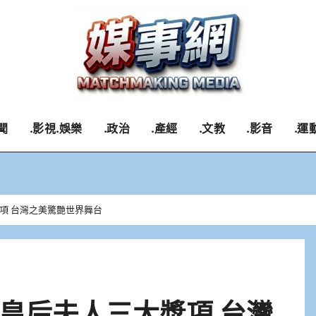
聞
.影視.娛樂
.政治
.產經
.文教
.影音
.運
項 台灣之美驚艷世界舞台
皇后夫人三大獎項 台灣