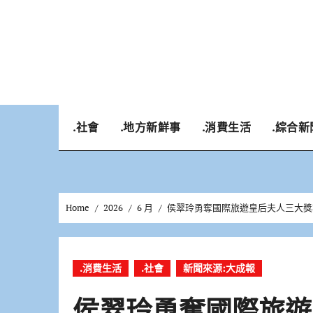
Skip
to
content
.社會
.地方新鮮事
.消費生活
.綜合新
Home
2026
6 月
侯翠玲勇奪國際旅遊皇后夫人三大獎
.消費生活
.社會
新聞來源:大成報
侯翠玲勇奪國際旅遊