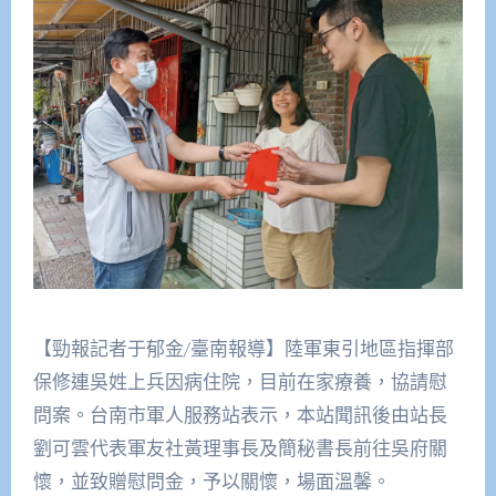
【勁報記者于郁金/臺南報導】陸軍東引地區指揮部
保修連吳姓上兵因病住院，目前在家療養，協請慰
問案。台南市軍人服務站表示，本站聞訊後由站長
劉可雲代表軍友社黃理事長及簡秘書長前往吳府關
懷，並致贈慰問金，予以關懷，場面溫馨。