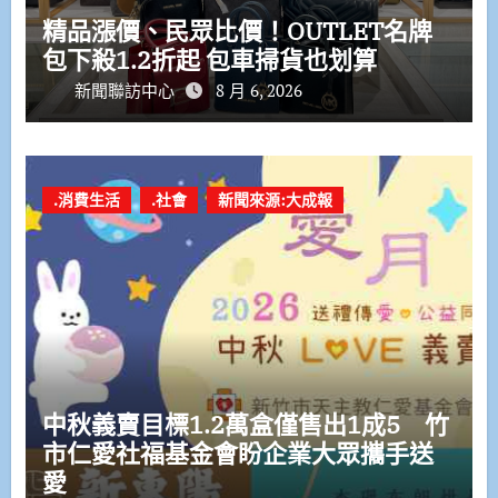
精品漲價、民眾比價！OUTLET名牌
包下殺1.2折起 包車掃貨也划算
新聞聯訪中心
8 月 6, 2026
.消費生活
.社會
新聞來源:大成報
中秋義賣目標1.2萬盒僅售出1成5 竹
市仁愛社福基金會盼企業大眾攜手送
愛