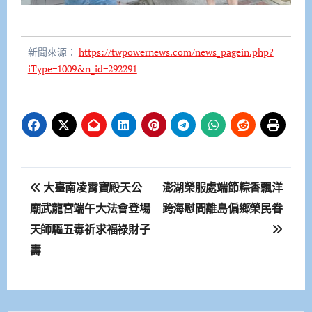
新聞來源：
https://twpowernews.com/news_pagein.php?
iType=1009&n_id=292291
文
大臺南凌霄寶殿天公
澎湖榮服處端節粽香飄洋
章
廟武龍宮端午大法會登場
跨海慰問離島偏鄉榮民眷
天師驅五毒祈求福祿財子
導
壽
覽