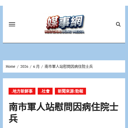
Skip
to
content
Home
2026
6 月
南市軍人站慰問因病住院士兵
.地方新鮮事
.社會
新聞來源:勁報
南市軍人站慰問因病住院士
兵