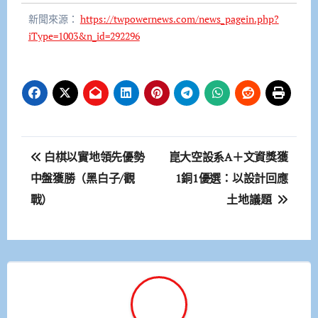
新聞來源：
https://twpowernews.com/news_pagein.php?
iType=1003&n_id=292296
文
白棋以實地領先優勢
崑大空設系A＋文資獎獲
章
中盤獲勝（黑白子/觀
1銅1優選：以設計回應
戰）
土地議題
導
覽