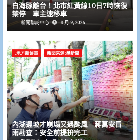
白海豚離台！北市紅黃線10日7時恢復
禁停 車主速移車
新聞聯訪中心
8 月 9, 2026
.地方新鮮事
新聞來源:墨新聞
內湖邊坡才崩塌又遇颱風 蔣萬安冒
雨勘查：安全前提拚完工