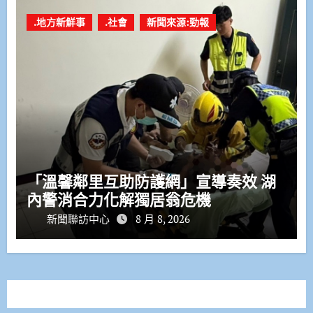
.地方新鮮事
.社會
新聞來源:勁報
「溫馨鄰里互助防護網」宣導奏效 湖
內警消合力化解獨居翁危機
新聞聯訪中心
8 月 8, 2026