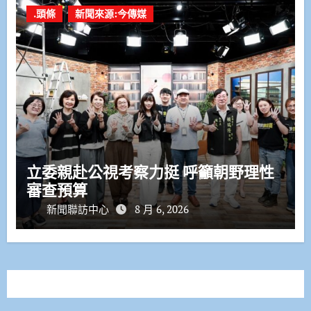
.頭條
新聞來源:今傳媒
立委親赴公視考察力挺 呼籲朝野理性
審查預算
新聞聯訪中心
8 月 6, 2026