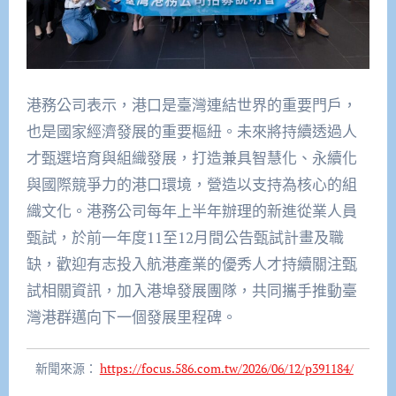
港務公司表示，港口是臺灣連結世界的重要門戶，
也是國家經濟發展的重要樞紐。未來將持續透過人
才甄選培育與組織發展，打造兼具智慧化、永續化
與國際競爭力的港口環境，營造以支持為核心的組
織文化。港務公司每年上半年辦理的新進從業人員
甄試，於前一年度11至12月間公告甄試計畫及職
缺，歡迎有志投入航港產業的優秀人才持續關注甄
試相關資訊，加入港埠發展團隊，共同攜手推動臺
灣港群邁向下一個發展里程碑。
新聞來源：
https://focus.586.com.tw/2026/06/12/p391184/