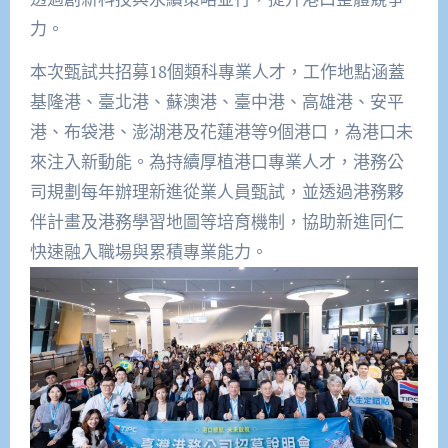
力。
本次甄試共招募18個類科專業人才，工作地點涵蓋
基隆港、臺北港、蘇澳港、臺中港、高雄港、安平
港、布袋港、澎湖港及花蓮港等9個港口，為港口未
來注入新動能。為持續厚植港口專業人才，港務公
司規劃每年辦理新進從業人員甄試，並透過港務夥
伴計畫及港務學習地圖等培育機制，協助新進同仁
快速融入職場與累積專業能力。