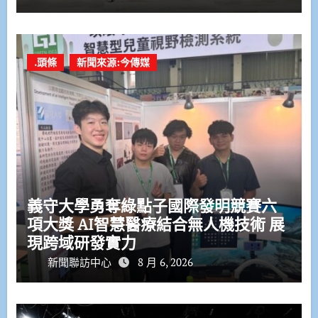
.頭條
新聞來源:今傳媒
義守大學勇奪綠點子國際發明競賽六
項大獎 AI智慧醫療結合無人機技術 展
現跨域研發實力
新聞聯訪中心
8 月 6, 2026