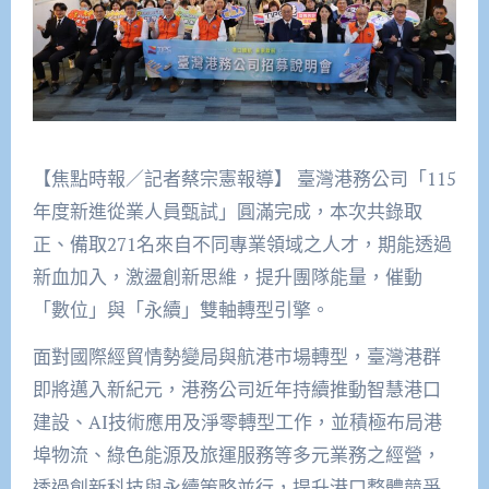
【焦點時報／記者蔡宗憲報導】 臺灣港務公司「115
年度新進從業人員甄試」圓滿完成，本次共錄取
正、備取271名來自不同專業領域之人才，期能透過
新血加入，激盪創新思維，提升團隊能量，催動
「數位」與「永續」雙軸轉型引擎。
面對國際經貿情勢變局與航港市場轉型，臺灣港群
即將邁入新紀元，港務公司近年持續推動智慧港口
建設、AI技術應用及淨零轉型工作，並積極布局港
埠物流、綠色能源及旅運服務等多元業務之經營，
透過創新科技與永續策略並行，提升港口整體競爭