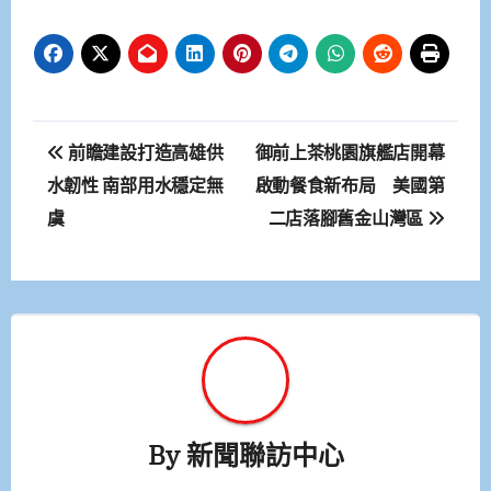
文
前瞻建設打造高雄供
御前上茶桃園旗艦店開幕
章
水韌性 南部用水穩定無
啟動餐食新布局 美國第
虞
二店落腳舊金山灣區
導
覽
By
新聞聯訪中心