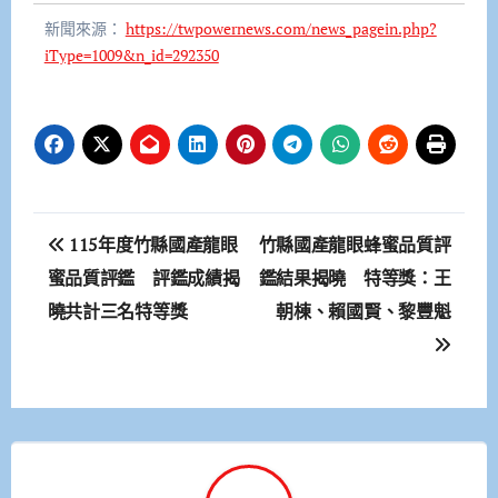
新聞來源：
https://twpowernews.com/news_pagein.php?
iType=1009&n_id=292350
文
115年度竹縣國產龍眼
竹縣國產龍眼蜂蜜品質評
章
蜜品質評鑑 評鑑成績揭
鑑結果揭曉 特等獎：王
曉共計三名特等獎
朝棟、賴國賢、黎豐魁
導
覽