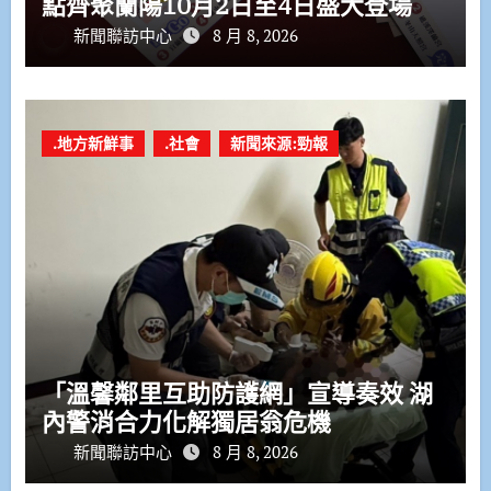
點齊聚蘭陽10月2日至4日盛大登場
新聞聯訪中心
8 月 8, 2026
.地方新鮮事
.社會
新聞來源:勁報
「溫馨鄰里互助防護網」宣導奏效 湖
內警消合力化解獨居翁危機
新聞聯訪中心
8 月 8, 2026