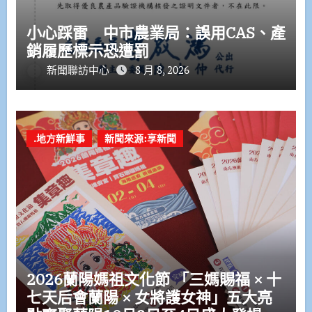
小心踩雷 中市農業局：誤用CAS、產
銷履歷標示恐遭罰
新聞聯訪中心
8 月 8, 2026
.地方新鮮事
新聞來源:享新聞
2026蘭陽媽祖文化節 「三媽賜福 × 十
七天后會蘭陽 × 女將護女神」五大亮