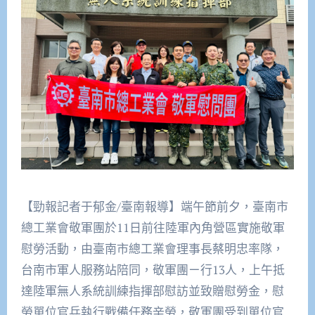
【勁報記者于郁金/臺南報導】端午節前夕，臺南市
總工業會敬軍團於11日前往陸軍內角營區實施敬軍
慰勞活動，由臺南市總工業會理事長蔡明忠率隊，
台南市軍人服務站陪同，敬軍團ㄧ行13人，上午抵
達陸軍無人系統訓練指揮部慰訪並致贈慰勞金，慰
勞單位官兵執行戰備任務辛勞，敬軍團受到單位官