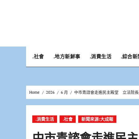
Skip
to
content
.社會
.地方新鮮事
.消費生活
.綜合新
Home
2026
6 月
中市青諮會走進民主殿堂 立法院長
.消費生活
.社會
新聞來源:大成報
中市青諮會走進民主