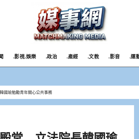
聞
.影視.娛樂
.政治
.產經
.文教
.影音
.運
韓國瑜勉勵青年關心公共事務
殿堂 立法院長韓國瑜