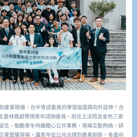
殿堂到產業現場，台中青諮委員的學習版圖再向外延伸！台
會主委林鼎超帶領青年諮詢委員，前往立法院及金色三麥
留念，勉勵青年持續關心公共事務，現場互動熱絡。研
企業營運現場，讓青年從公共治理到產業創新，多面向