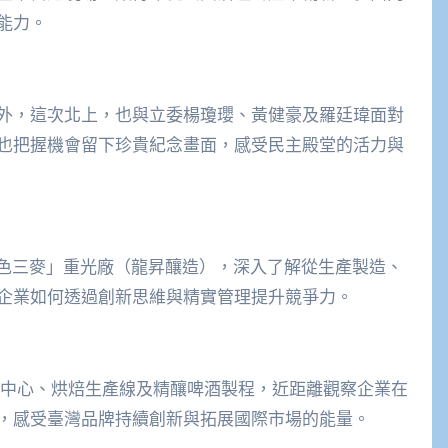
能力。
外，這次北上，也與立委楊瓊瓔、黃健豪及羅廷瑋面對
也把握機會留下珍貴紀念畫面，感受民主殿堂的活力與
金色三麥」重光廠（龍昇釀造），深入了解從生產製造、
企業如何透過創新思維與精實管理提升競爭力。
鏈中心、烘焙生產線及精釀啤酒製程，近距離觀察企業在
，感受臺灣品牌持續創新與拓展國際市場的能量。