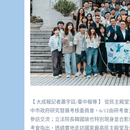
【 大成報記者蕭宇廷/臺中報導 】 從民主
中市政府研究發展考核委員會，6/12由研考
參訪交流；立法院長韓國瑜也特別現身並合影
考會指出，透過實地走訪國家最高民主殿堂及