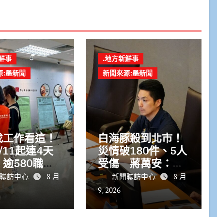
鮮事
.地方新鮮事
源:墨新聞
新聞來源:墨新聞
找工作看這！
白海豚殺到北市！
/11起連4天
災情破180件、5人
逾580職缺
受傷 蔣萬安：勿
6萬元
鬆懈
聯訪中心
8 月
新聞聯訪中心
8 月
9, 2026