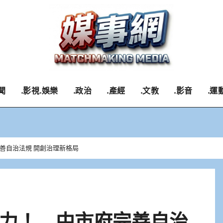
聞
.影視.娛樂
.政治
.產經
.文教
.影音
.運
善自治法規 開創治理新格局
力！ 中市府完善自治