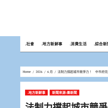
Skip
to
content
.社會
.地方新鮮事
.消費生活
.綜合新
Home
2026
6 月
法制力撐起城市競爭力！ 中市府完
.地方新鮮事
新聞來源:墨新聞
法制力撐起城市競爭