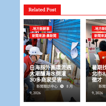
Related Post
.地方新鮮事
.地方新
新聞來源:墨新聞
新聞來
白海豚外圍環流遇
暑期
大潮釀海水倒灌
北市8
30多商家受害 謝
徵才 
國樑親赴慰問
最高
新聞聯訪中心
8 月
新聞
9, 2026
9, 2026