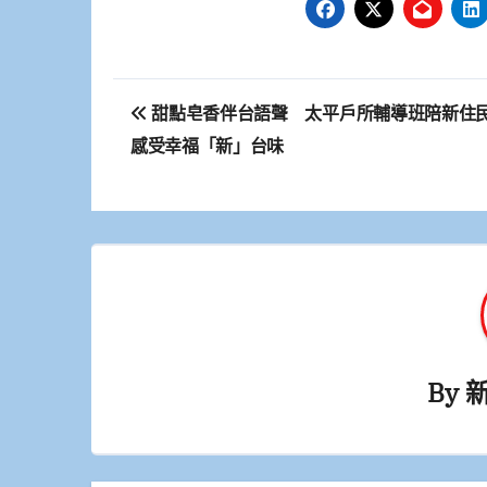
文
甜點皂香伴台語聲 太平戶所輔導班陪新住
章
感受幸福「新」台味
導
覽
By