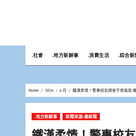
Skip
to
content
.社會
.地方新鮮事
.消費生活
.綜合新
Home
2026
6 月
鐵漢柔情！警專校友總會不畏風雨 
.地方新鮮事
新聞來源:墨新聞
鐵漢柔情！警專校友