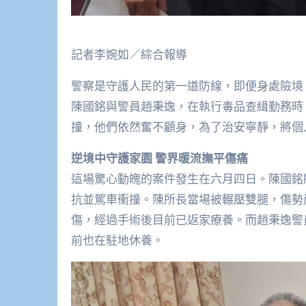
記者李婉如／綜合報導
警察是守護人民的第一道防線，即便身處險境
陳國銘與警員趙秉逸，在執行毒品查緝勤務時
撞，他們依然奮不顧身，為了治安寧靜，將個
逆境中守護家園 警界暖流撫平傷痛
這場驚心動魄的案件發生在六月四日。陳國銘
抗並駕車衝撞。陳所長當場被輾壓雙腿，傷勢
傷，經過手術後目前已返家療養。而趙秉逸警
前也在駐地休養。