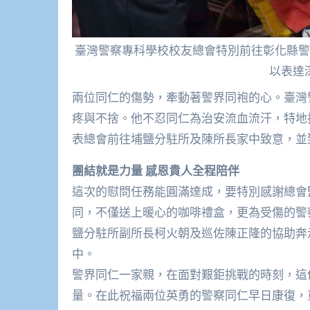
臺灣警察專科學校校友總會特別前往彰化縣警
以表達
兩位同仁的傷勢，牽動著警界同袍的心。臺灣
疼與不捨。他不忍同仁為治安流血流汗，特地
表總會前往埔鹽分駐所及陳所長家中致意，並
團結就是力量 感恩貴人全程陪伴
這次的慰問任務能圓滿達成，要特別感謝總會
同，不僅送上暖心的咖啡禮盒，更為受傷的警
鹽分駐所副所長柯火朝及巡佐陳正隆的協助奔
中。
警界同仁一家親，在面對艱鉅挑戰的時刻，這
量。在此祝福兩位英勇的警察同仁早日康復，