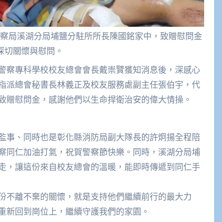
察局溪湖分局埔鹽分駐所所長陳國銘家中，致贈慰問金
深切關懷與慰問。
警察專科學校校友總會會長戴崇贒獲知消息後，深感心
指派總會秘書長林義正及校友服務處副主任張伯宇，代
致贈慰問金，感謝他們以生命捍衛治安的偉大情操。
監事、同時也是彰化縣消防局副大隊長的許炯揚全程陪
察同仁加油打氣，祝賀警察節快樂。同時，溪湖分局埔
走，讓這份來自校友總會的溫暖，能即時傳遞到同仁手
份不離不棄的關懷，就是支持他們繼續前行的最大力
重新回到崗位上，繼續守護我們的家園。