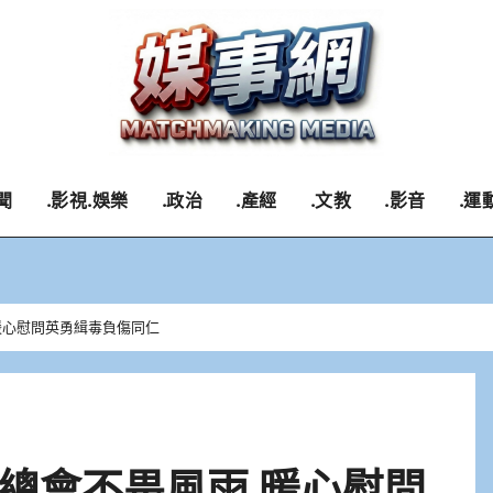
聞
.影視.娛樂
.政治
.產經
.文教
.影音
.運
暖心慰問英勇緝毒負傷同仁
總會不畏風雨 暖心慰問