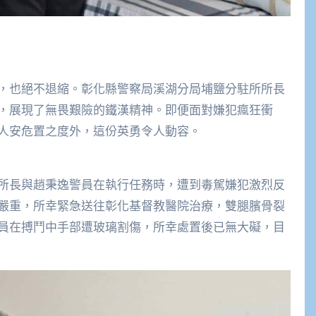
，也絕不退縮。彰化縣警察局溪湖分局埔鹽分駐所所長
，展現了無畏艱險的鐵漢精神。即便面對嫌犯瘋狂衝
人安危置之度外，這份英勇令人動容。
所長與趙秉逸警員在執行任務時，遭到毒駕嫌犯激烈反
嚴重，所幸緊急送往彰化基督教醫院治療，雙腿臏骨裂
員在搏鬥中手部遭玻璃割傷，所幸處置後已無大礙，目