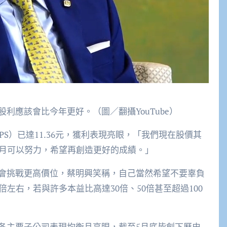
利應該會比今年更好。（圖／翻攝YouTube）
S）已達11.36元，獲利表現亮眼，「我們現在股價其
個月可以努力，希望再創造更好的成績。」
會挑戰更高價位，蔡明興笑稱，自己當然希望不要辜負
左右，若與許多本益比高達30倍、50倍甚至超過100
各主要子公司表現均衡且亮眼，截至5月底皆創下歷史