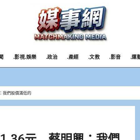
聞
.影視.娛樂
.政治
.產經
.文教
.影音
.運
明興：我們股價滿低的
11.36元 蔡明興：我們