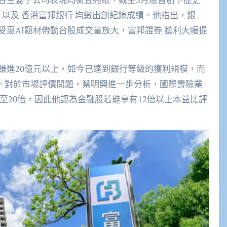
 以及 香港富邦銀行 均繳出創紀錄成績。他指出，銀
惠AI題材帶動台股成交量放大，富邦證券 獲利大幅提
賺進20億元以上，如今已達到銀行等級的獲利規模，而
益。對於市場評價問題，蔡明興進一步分析，國際壽險業
5至20倍，因此他認為金融股若能享有12倍以上本益比評