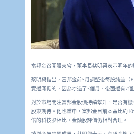
富邦金召開股東會，董事長蔡明興表示明年的股
蔡明興指出，富邦金前5月調整後每股純益（EP
實還滿低的，因為才過了5個月，後面還有7
對於市場關注富邦金股價持續攀升，是否有機
股東期待。他也重申，富邦金目前本益比約10倍
倍的科技股相比，金融股評價仍相對合理。
談到今年營運成果，蔡明興表示，富邦金旗下