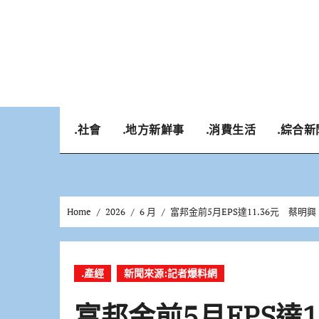
Skip
to
content
.社會
.地方新鮮事
.消費生活
.綜合新
Home
2026
6 月
富邦金前5月EPS達11.36元 蔡
.產經
新聞來源:記者爆料網
富邦金前5月EPS達