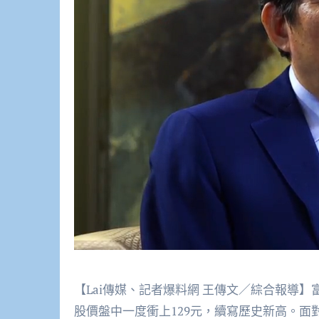
【Lai傳媒、記者爆料網 王傳文／綜合報導
股價盤中一度衝上129元，續寫歷史新高。