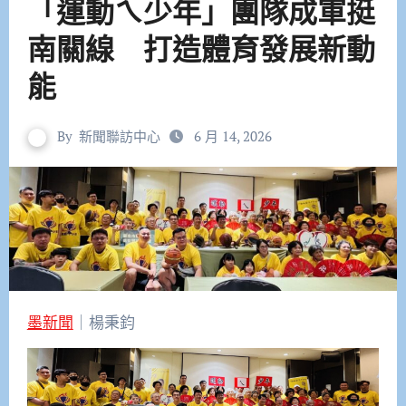
「運動ㄟ少年」團隊成軍挺
南關線 打造體育發展新動
能
By
新聞聯訪中心
6 月 14, 2026
墨新聞
｜楊秉鈞