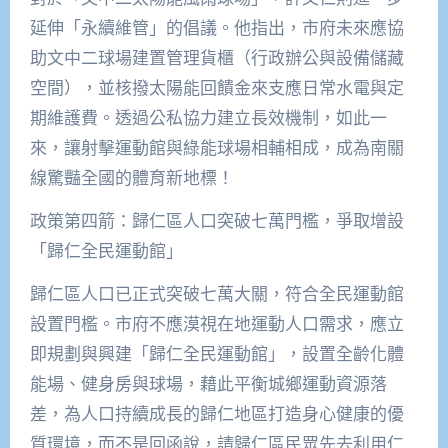
延伸「永續維管」的倡議。他指出，市府未來應協
助文中二球場建置管理貨櫃（行政辦公與設備儲藏
空間），並核撥太陽能回饋金來支應日常水電與定
期維護費。透過公私協力建立長效機制，如此一
來，讓射擊運動館與綠能球場相輔相成，成為南關
線驚豔全國的體育新地標！
政策第四箭：歸仁區人口突破七萬門檻，爭取增設
「歸仁全民運動館」
歸仁區人口已正式突破七萬大關，符合全民運動館
設置門檻。市府不應漠視在地運動人口需求，應立
即規劃與興建「歸仁全民運動館」，設置全齡化體
能場、健身房與球場，藉此平衡城鄉運動資源落
差，為人口持續成長的歸仁地區打造身心健康的優
質環境，而不是回函說，請歸仁區民眾先去利用仁