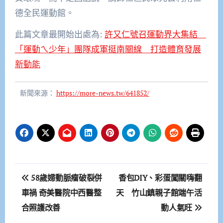
德全民運動館。
此篇文章最開始出處為:
許又仁號召運動界大集結
「運動ㄟ少年」團隊成軍挺南關線 打造體育發展
新動能
新聞來源：
https://more-news.tw/641852/
文
58歲婦動脈瘤破裂併
香包DIY、彩蛋闖關嗨翻
章
車禍 奇美醫院中西醫整
天 竹山鎮親子館端午活
合照護改善
動人氣旺
導