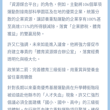
「資源媒合平台」的角色，例如，主動將106個單項
運動對接南部科學園區及在地的優質企業，統籌分
散的企業資源，讓認養重點運動的企業享有100%甚
至高達175%的所得額減除，落實「企業節稅、體育
獲益」的雙贏局勢。
許又仁強調，未來如能進入議會，他將強力督促市
府建立專責的「體育資源媒合辦公室」，落實經費
透明化與極大化。
政策第二箭：完善體育三級銜接，用重賞與營養金
留住臺南驕傲
針對長期以來臺南優秀基層運動員在升學轉銜階段
被迫遠赴他縣市的「人才失血」現象，許又仁強烈
倡議必須全面建構「國小、國中、高中」的三級銜
接體制。在行政區內建立重點運動項目聚落，確保