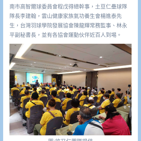
南市高智爾球委員會程戊得總幹事，土豆仁壘球隊
隊長李建翰，雲山健康家族氣功養生會楊進泰先
生，台灣羽球學院發展協會陳龍輝常務監事、林永
平副秘書長，並有各協會運動伙伴近百人到埸。