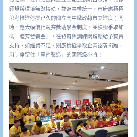
師資與環境無縫接軌，並為事權統一，市府應積極
思考推進停擺已久的國立高中職改隸市立進度；同
時，應大幅優化競賽獎助學金制度，並積極爭取加
碼「體育營養金」，在發育與訓練關鍵期給予實質
支持，如經費不足，則應積極爭取企業認養捐贈，
用制度留住「臺南製造」的國際級小將！