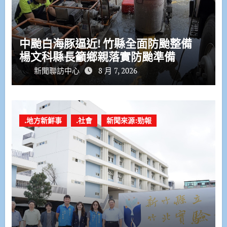
中颱白海豚逼近! 竹縣全面防颱整備
楊文科縣長籲鄉親落實防颱準備
新聞聯訪中心
8 月 7, 2026
.地方新鮮事
.社會
新聞來源:勁報