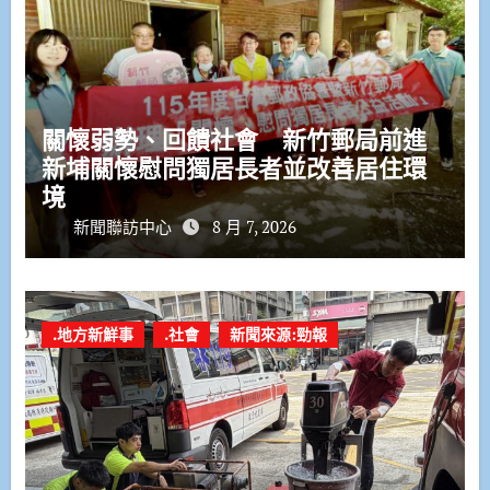
關懷弱勢、回饋社會 新竹郵局前進
新埔關懷慰問獨居長者並改善居住環
境
新聞聯訪中心
8 月 7, 2026
.地方新鮮事
.社會
新聞來源:勁報