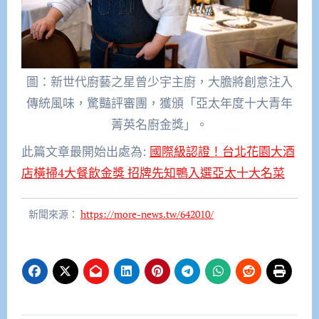
圖：新世代廚藝之星曾少宇主廚，大膽將創意注入
傳統風味，驚豔評審團，獲頒「亞太年度十大青年
菁英名廚金獎」。
此篇文章最開始出處為:
國際級認證！台北花園大酒
店橫掃4大餐飲金獎 招牌先知鴨入選亞太十大名菜
新聞來源：
https://more-news.tw/642010/