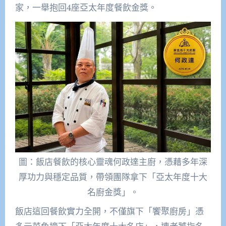
家，一舉抱回4座亞太年度餐飲金獎。
圖：飯店餐飲的核心靈魂何政達主廚，憑藉多年深
厚功力與穩定品質，帶領團隊拿下「亞太年度十大
名廚金獎」。
飯店這回餐飲實力全開，不僅旗下「饗聚廚房」憑