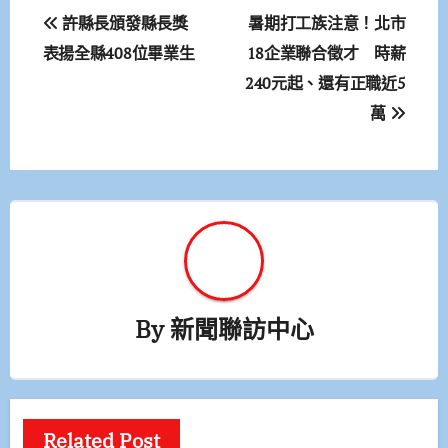
文
許縣長頒發縣長獎
暑期打工族注意！北市
章
表揚全縣408位畢業生
18企業聯合徵才 時薪
240元起、還有正職近5
導
萬
覽
By
新聞聯訪中心
Related Post