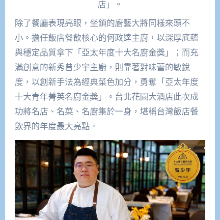
店」。
除了餐廳表現亮眼，坐鎮的廚藝大將同樣來頭不
小。擔任飯店餐飲核心的何政達主廚，以深厚底蘊
與穩定品質拿下「亞太年度十大名廚金獎」；而充
滿創意的新秀曾少宇主廚，則靠著對味蕾的敏銳
度，以創新手法為經典菜色加分，勇奪「亞太年度
十大青年菁英名廚金獎」。台北花園大酒店此次成
功將名店、名菜、名廚集於一身，堪稱台灣飯店餐
飲界的年度最大亮點。