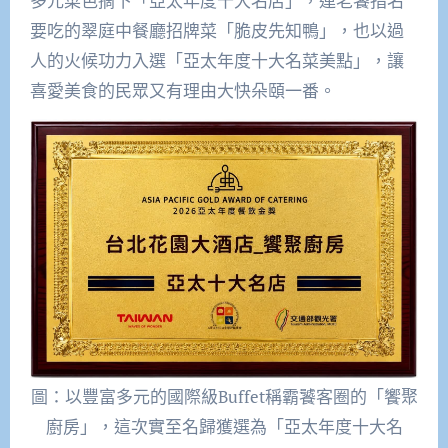
多元菜色摘下「亞太年度十大名店」，連老饕指名
要吃的翠庭中餐廳招牌菜「脆皮先知鴨」，也以過
人的火候功力入選「亞太年度十大名菜美點」，讓
喜愛美食的民眾又有理由大快朵頤一番。
圖：以豐富多元的國際級Buffet稱霸饕客圈的「饗聚
廚房」，這次實至名歸獲選為「亞太年度十大名