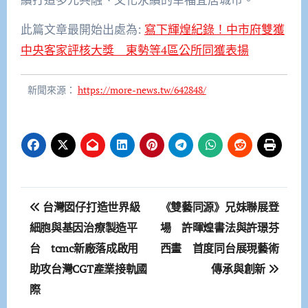
此篇文章最開始出處為:
寫下輝煌紀錄！中市府雙獲
中央客家評核大獎 東勢等4區公所同獲表揚
新聞來源：
https://more-news.tw/642848/
文
台灣囡仔打造世界級
《雙藝同源》兄妹聯展登
章
細胞與基因治療製造平
場 許暉煌書法與許璟芬
台 tcmc新廠落成啟用
西畫 首度同台展現藝術
導
助攻台灣CGT產業接軌國
傳承與創新
覽
際