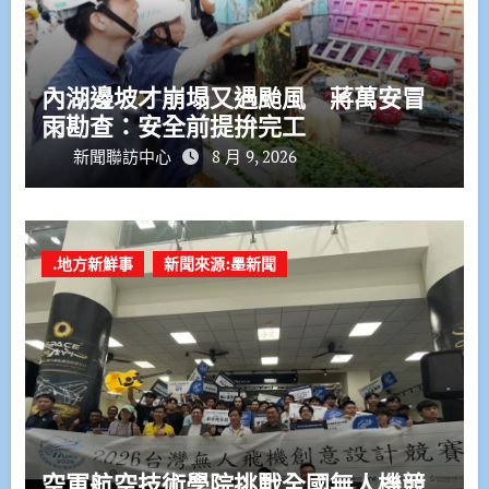
內湖邊坡才崩塌又遇颱風 蔣萬安冒
雨勘查：安全前提拚完工
新聞聯訪中心
8 月 9, 2026
.地方新鮮事
新聞來源:墨新聞
空軍航空技術學院挑戰全國無人機競