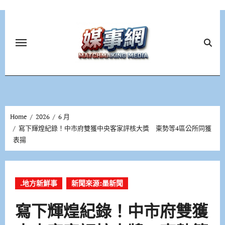
Skip
to
content
Home
2026
6 月
寫下輝煌紀錄！中市府雙獲中央客家評核大獎 東勢等4區公所同獲
表揚
.地方新鮮事
新聞來源:墨新聞
寫下輝煌紀錄！中市府雙獲