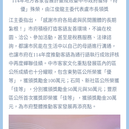
114年地方客家發展計畫成效臺中市政府獲得「特
優」殊榮，由江俊龍主委代表盧市長領獎
江主委指出，「感謝市府各局處與民間團體的長期
紮根！」市府積極打造客語友善環境，不論在校
園、洽公、參加活動，甚至是稅務服務、法律諮
詢，都讓市民能在生活中以自己的母語進行溝通，
也讓市府在114年度推動客語為通行語執行成效評核
中再度蟬聯佳績。中市客家文化重點發展區內的區
公所成績也十分耀眼，包含東勢區公所榮獲「優
等」，獲頒獎勵金100萬元；石岡、新社區公所榮獲
「佳等」，分別獲頒獎勵金50萬元與30萬元；豐原
區公所首次獲獎即榮獲「佳等」，獲頒獎勵金20萬
元，為市府整體推動客家發展再添亮點。