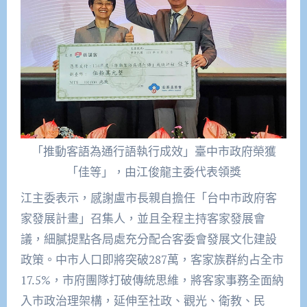
「推動客語為通行語執行成效」臺中市政府榮獲
「佳等」，由江俊龍主委代表領獎
江主委表示，感謝盧市長親自擔任「台中市政府客
家發展計畫」召集人，並且全程主持客家發展會
議，細膩提點各局處充分配合客委會發展文化建設
政策。中市人口即將突破287萬，客家族群約占全市
17.5%，市府團隊打破傳統思維，將客家事務全面納
入市政治理架構，延伸至社政、觀光、衛教、民