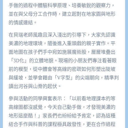
手做的過程中體驗科學原理、培養敏銳的觀察力，
並在與父母分工合作時，建立起對在地家園與地形
的情感連結。
在貝瑞老師風趣且深入淺出的引導下，大家先認識
美濃的地理環境，隨後進入重頭戲的親子實作。平
面地圖在孩子們手中宛如施展魔術般，層層堆疊出
「3D化」的立體地貌。現場的小朋友們專注看著眼
前的模型，從中體會等高線的密疏如何形塑出陡坡
與緩坡，並學會藉由「V字型」的尖端朝向，精準判
讀出河谷與山脊的起伏。
參與活動的同學興奮表示：「以前看地理課本的等
高線圖都沒感覺，今天自己動手做，才發現美濃的
地形這麼酷！」家長們也紛紛給予肯定，認為這種
結合手作與科普的課程極具啟發性，更在合作過程