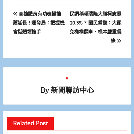
文
高雄體育有功表揚推
民調稱賴瑞隆大勝柯志恩
章
薦延長！運發局：把握機
20.3%？ 國民黨酸：大罷
會挺體壇推手
免機構翻車、樣本嚴重偏
導
綠
覽
By
新聞聯訪中心
Related Post