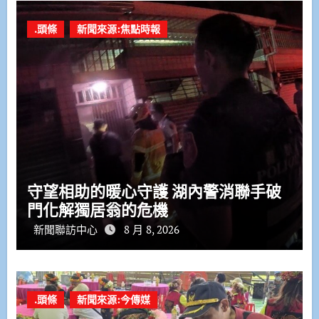
.頭條
新聞來源:焦點時報
守望相助的暖心守護 湖內警消聯手破
門化解獨居翁的危機
新聞聯訪中心
8 月 8, 2026
.頭條
新聞來源:今傳媒