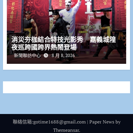
消災夯枷結合特技光影秀 嘉義城隍
夜巡跨國跨界熱鬧登場
新聞聯訪中心
8 月 8, 2026
聯絡信箱:gotime1688@gmail.com
|
Paper News
by
Themeansar
.