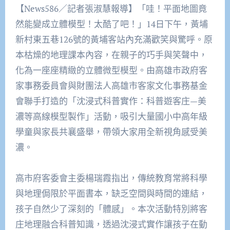
【News586／記者張淑慧報導】「哇！平面地圖竟
然能變成立體模型！太酷了吧！」14日下午，黃埔
新村東五巷126號的黃埔客站內充滿歡笑與驚呼。原
本枯燥的地理課本內容，在親子的巧手與笑聲中，
化為一座座精緻的立體微型模型。由高雄市政府客
家事務委員會與財團法人高雄市客家文化事務基金
會聯手打造的「沈浸式科普實作：科普遊客庄—美
濃等高線模型製作」活動，吸引大量國小中高年級
學童與家長共襄盛舉，帶領大家用全新視角感受美
濃。
高市府客委會主委楊瑞霞指出，傳統教育常將科學
與地理侷限於平面書本，缺乏空間與時間的連結，
孩子自然少了深刻的「體感」。本次活動特別將客
庄地理融合科普知識，透過沈浸式實作讓孩子在動