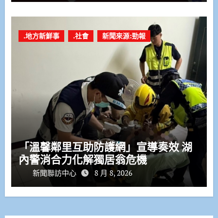
.地方新鮮事
.社會
新聞來源:勁報
「溫馨鄰里互助防護網」宣導奏效 湖
內警消合力化解獨居翁危機
新聞聯訪中心
8 月 8, 2026