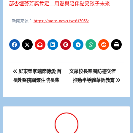
部杏壇芬芳獎肯定 用愛與陪伴點亮孩子未來
新聞來源：
https://more-news.tw/643038/
文
屏東榮家端節傳愛 首
文藻校長率團訪德交流
章
長赴醫院關懷住院長輩
推動半導體華語教育
導
覽