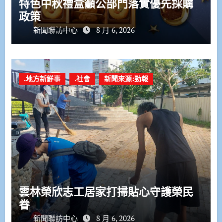
特色中秋禮盒籲公部門落實優先採購
政策
新聞聯訪中心
8 月 6, 2026
.地方新鮮事
.社會
新聞來源:勁報
雲林榮欣志工居家打掃貼心守護榮民
眷
新聞聯訪中心
8 月 6, 2026