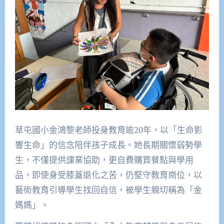
草屯國小金鴻黎老師投身教育逾20年，以「生命影
響生命」的信念陪伴孩子成長。她長期關懷弱勢學
生，不僅提供課業協助，更自費購買餐點與學用
品，即使身受膝蓋退化之苦，仍堅守教育崗位，以
藝術教育引導學生找回自信，被學生親切稱為「金
媽媽」。