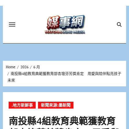
Skip
to
content
Home
2026
6 月
南投縣4組教育典範獲教育部杏壇芬芳獎肯定 用愛與陪伴點亮孩子
未來
.地方新鮮事
新聞來源:墨新聞
南投縣4組教育典範獲教育