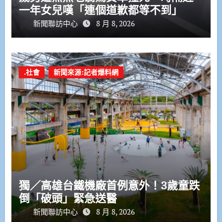
一年女兒嘆「連個道歉都等不到」
新聞聯訪中心
8 月 8, 2026
.社會
新聞來源:記者爆料網
獨／高雄台鐵機廠首例意外！3歲童跌
倒「破頭」緊急送醫
新聞聯訪中心
8 月 8, 2026