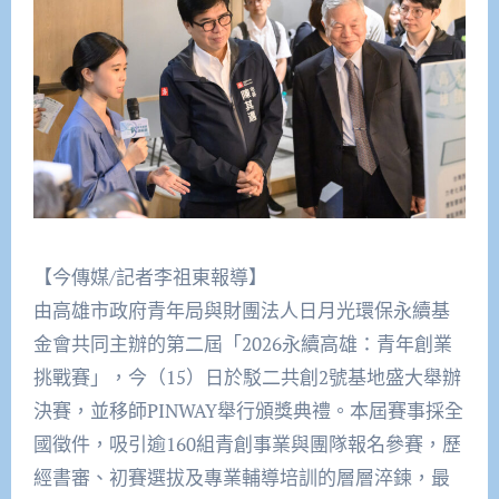
【今傳媒/記者李祖東報導】
由高雄市政府青年局與財團法人日月光環保永續基
金會共同主辦的第二屆「2026永續高雄：青年創業
挑戰賽」，今（15）日於駁二共創2號基地盛大舉辦
決賽，並移師PINWAY舉行頒獎典禮。本屆賽事採全
國徵件，吸引逾160組青創事業與團隊報名參賽，歷
經書審、初賽選拔及專業輔導培訓的層層淬鍊，最