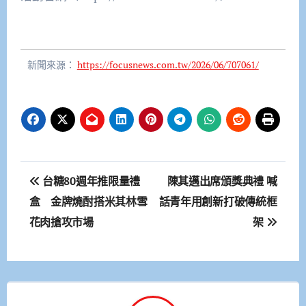
新聞來源：
https://focusnews.com.tw/2026/06/707061/
文
台糖80週年推限量禮
陳其邁出席頒獎典禮 喊
章
盒 金牌燒酎搭米其林雪
話青年用創新打破傳統框
花肉搶攻市場
架
導
覽