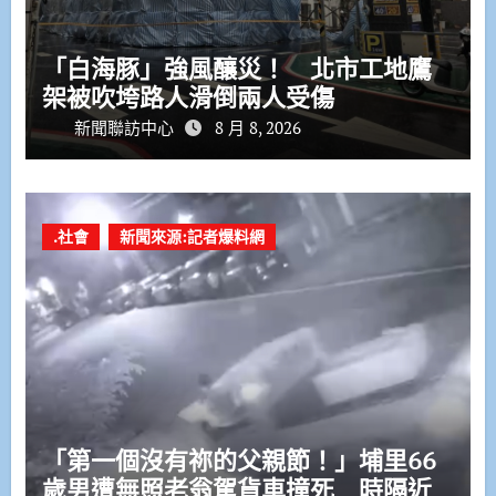
「白海豚」強風釀災！ 北市工地鷹
架被吹垮路人滑倒兩人受傷
新聞聯訪中心
8 月 8, 2026
.社會
新聞來源:記者爆料網
「第一個沒有祢的父親節！」埔里66
歲男遭無照老翁駕貨車撞死 時隔近