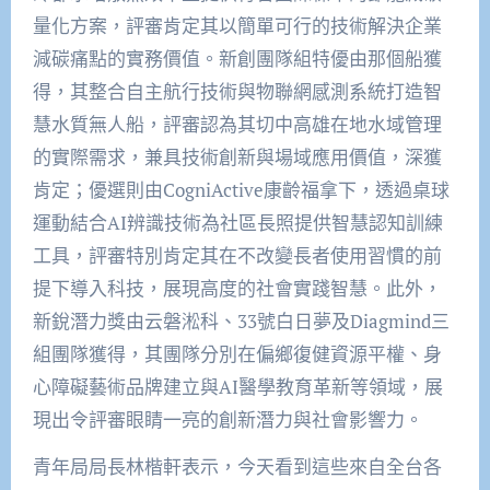
量化方案，評審肯定其以簡單可行的技術解決企業
減碳痛點的實務價值。新創團隊組特優由那個船獲
得，其整合自主航行技術與物聯網感測系統打造智
慧水質無人船，評審認為其切中高雄在地水域管理
的實際需求，兼具技術創新與場域應用價值，深獲
肯定；優選則由CogniActive康齡福拿下，透過桌球
運動結合AI辨識技術為社區長照提供智慧認知訓練
工具，評審特別肯定其在不改變長者使用習慣的前
提下導入科技，展現高度的社會實踐智慧。此外，
新銳潛力獎由云磐淞科、33號白日夢及Diagmind三
組團隊獲得，其團隊分別在偏鄉復健資源平權、身
心障礙藝術品牌建立與AI醫學教育革新等領域，展
現出令評審眼睛一亮的創新潛力與社會影響力。
青年局局長林楷軒表示，今天看到這些來自全台各