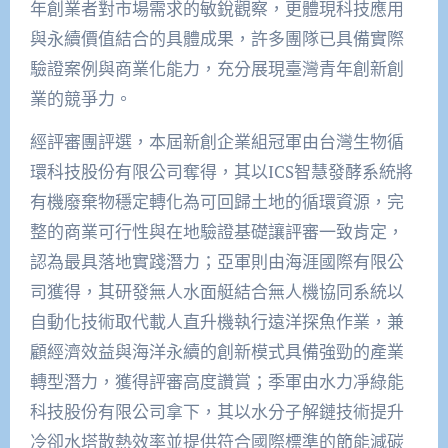
年創業者對市場需求的敏銳觀察，更體現科技應用
與永續價值結合的具體成果，許多團隊已具備實際
驗證案例與商業化能力，充分展現臺灣青年創新創
業的競爭力。
經評審團評選，本屆新創企業組冠軍由台灣生物循
環科技股份有限公司奪得，其以ICS智慧發酵系統將
有機廢棄物穩定轉化為可回歸土地的循環資源，完
整的商業可行性與在地驗證基礎讓評審一致肯定，
認為最具落地實踐潛力；亞軍則由海涯國際有限公
司獲得，其研發無人水面艇結合無人機協同系統以
自動化技術取代載人直升機執行遠洋探魚作業，兼
顧經濟效益與海洋永續的創新模式具備強勁的產業
轉型潛力，獲得評審高度讚賞；季軍由水力凈綠能
科技股份有限公司拿下，其以水分子解鏈技術提升
冷卻水塔散熱效率並提供符合國際標準的節能減碳