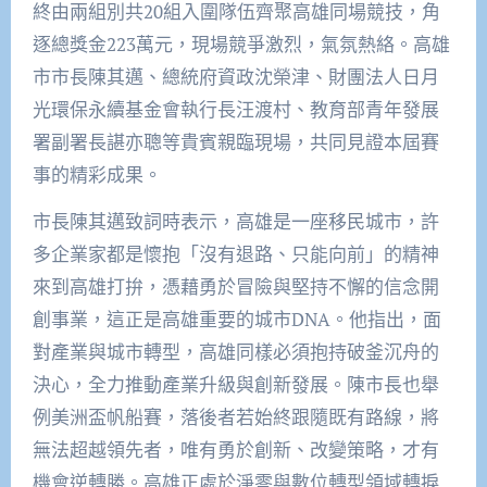
終由兩組別共20組入圍隊伍齊聚高雄同場競技，角
逐總獎金223萬元，現場競爭激烈，氣氛熱絡。高雄
市市長陳其邁、總統府資政沈榮津、財團法人日月
光環保永續基金會執行長汪渡村、教育部青年發展
署副署長諶亦聰等貴賓親臨現場，共同見證本屆賽
事的精彩成果。
市長陳其邁致詞時表示，高雄是一座移民城市，許
多企業家都是懷抱「沒有退路、只能向前」的精神
來到高雄打拚，憑藉勇於冒險與堅持不懈的信念開
創事業，這正是高雄重要的城市DNA。他指出，面
對產業與城市轉型，高雄同樣必須抱持破釜沉舟的
決心，全力推動產業升級與創新發展。陳市長也舉
例美洲盃帆船賽，落後者若始終跟隨既有路線，將
無法超越領先者，唯有勇於創新、改變策略，才有
機會逆轉勝。高雄正處於淨零與數位轉型領域轉捩