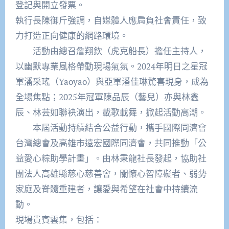
登記與開立發票。
執行長陳御斤強調，自媒體人應肩負社會責任，致
力打造正向健康的網路環境。
活動由總召詹翔欽（虎克船長）擔任主持人，
以幽默專業風格帶動現場氣氛。2024年明日之星冠
軍潘采瑤（Yaoyao）與亞軍潘佳琳驚喜現身，成為
全場焦點；2025年冠軍陳品辰（藝兒）亦與林鑫
辰、林芸如聯袂演出，載歌載舞，掀起活動高潮。
本屆活動持續結合公益行動，攜手國際同濟會
台灣總會及高雄市遠宏國際同濟會，共同推動「公
益愛心粽助學計畫」。由林秉龍社長發起，協助社
團法人高雄縣慈心慈善會，關懷心智障礙者、弱勢
家庭及脊髓重建者，讓愛與希望在社會中持續流
動。
現場貴賓雲集，包括：