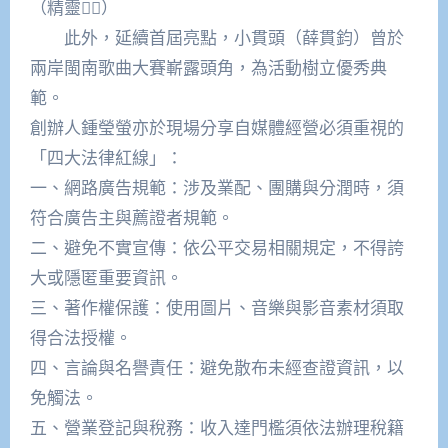
（精靈🧚‍♀️）
此外，延續首屆亮點，小貫頭（薛貫鈞）曾於
兩岸閩南歌曲大賽嶄露頭角，為活動樹立優秀典
範。
創辦人鍾瑩螢亦於現場分享自媒體經營必須重視的
「四大法律紅線」：
一、網路廣告規範：涉及業配、團購與分潤時，須
符合廣告主與薦證者規範。
二、避免不實宣傳：依公平交易相關規定，不得誇
大或隱匿重要資訊。
三、著作權保護：使用圖片、音樂與影音素材須取
得合法授權。
四、言論與名譽責任：避免散布未經查證資訊，以
免觸法。
五、營業登記與稅務：收入達門檻須依法辦理稅籍