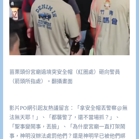
苗栗頭份宮廟遶境突安全帽（紅圈處）砸向警員
（箭頭所指處）。翻攝畫面
影片PO網引起友熱議留言：「拿安全帽丟警察@無
法無天耶！」、「都襲警了，還不當場抓？」、
「聖事變鬧事，丟臉」、「為什麼宮廟一直打架鬧
事，神明沒辦法處罰他們？還是神明早已被他們綁