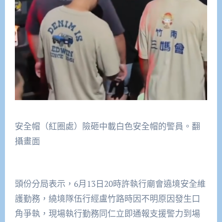
安全帽（紅圈處）險砸中載白色安全帽的警員。翻
攝畫面
頭份分局表示，6月13日20時許執行廟會遶境安全維
護勤務，繞境隊伍行經盧竹路時因不明原因發生口
角爭執，現場執行勤務同仁立即通報支援警力到場