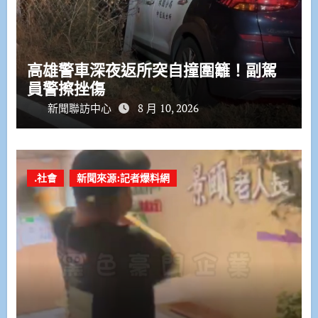
高雄警車深夜返所突自撞圍籬！副駕
員警擦挫傷
新聞聯訪中心
8 月 10, 2026
.社會
新聞來源:記者爆料網