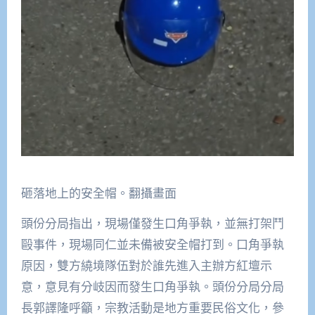
砸落地上的安全帽。翻攝畫面
頭份分局指出，現場僅發生口角爭執，並無打架鬥
毆事件，現場同仁並未備被安全帽打到。口角爭執
原因，雙方繞境隊伍對於誰先進入主辦方紅壇示
意，意見有分岐因而發生口角爭執。頭份分局分局
長郭譯隆呼籲，宗教活動是地方重要民俗文化，參