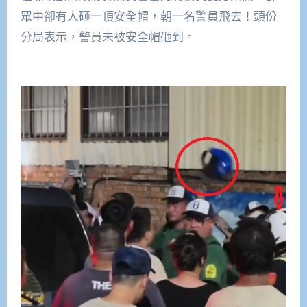
眾中卻有人砸一頂安全帽，朝一名警員飛去！頭份
分局表示，警員未被安全帽砸到。