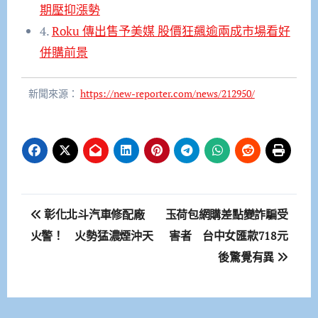
期壓抑漲勢
4.
Roku 傳出售予美媒 股價狂飆逾兩成市場看好
併購前景
新聞來源：
https://new-reporter.com/news/212950/
文
彰化北斗汽車修配廠
玉荷包網購差點變詐騙受
章
火警！ 火勢猛濃煙沖天
害者 台中女匯款718元
後驚覺有異
導
覽