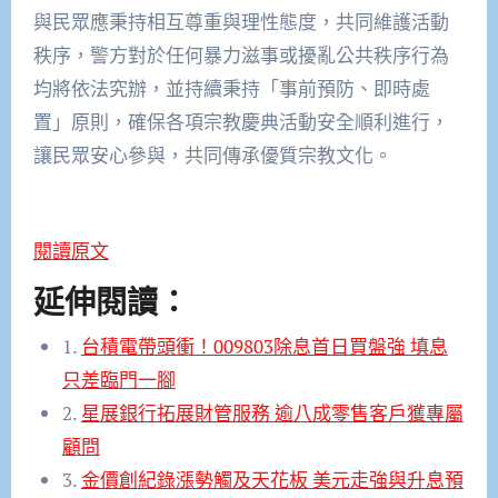
與民眾應秉持相互尊重與理性態度，共同維護活動
秩序，警方對於任何暴力滋事或擾亂公共秩序行為
均將依法究辦，並持續秉持「事前預防、即時處
置」原則，確保各項宗教慶典活動安全順利進行，
讓民眾安心參與，共同傳承優質宗教文化。
閱讀原文
延伸閱讀：
1.
台積電帶頭衝！009803除息首日買盤強 填息
只差臨門一腳
2.
星展銀行拓展財管服務 逾八成零售客戶獲專屬
顧問
3.
金價創紀錄漲勢觸及天花板 美元走強與升息預