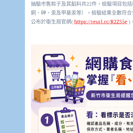
抽驗市售粽子及其餡料共22件，檢驗項目包
銅、砷、汞及甲基汞等），檢驗結果全數符合
公布於衛生局官網(
https://reurl.cc/R2Z55e
)