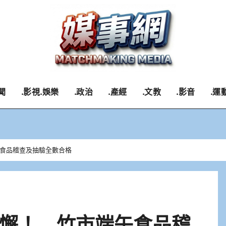
聞
.影視.娛樂
.政治
.產經
.文教
.影音
.運
食品稽查及抽驗全數合格
懈！ 竹市端午食品稽