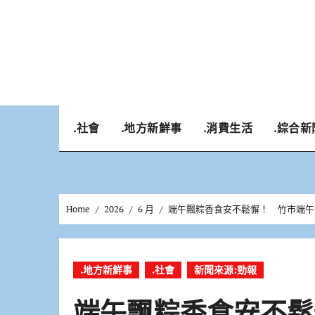
Skip
to
content
.社會
.地方新鮮事
.消費生活
.綜合新
Home
2026
6 月
端午飄粽香食安不鬆懈！ 竹市端午
.地方新鮮事
.社會
新聞來源:勁報
端午飄粽香食安不鬆