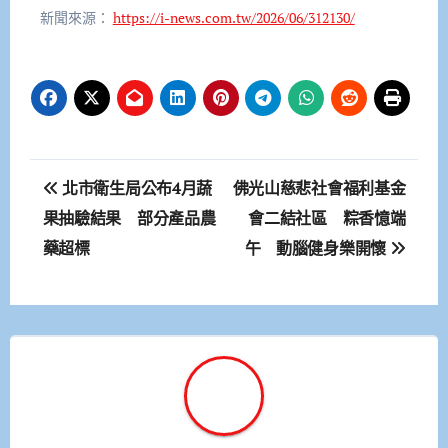
新聞來源：
https://i-news.com.tw/2026/06/312130/
文
北市衛生局公布4月蔬
佛光山慈悲社會福利基金
章
果抽驗結果 部分產品農
會二結社區 粽香憶端
藥超標
午 動腦健身樂開懷
導
覽