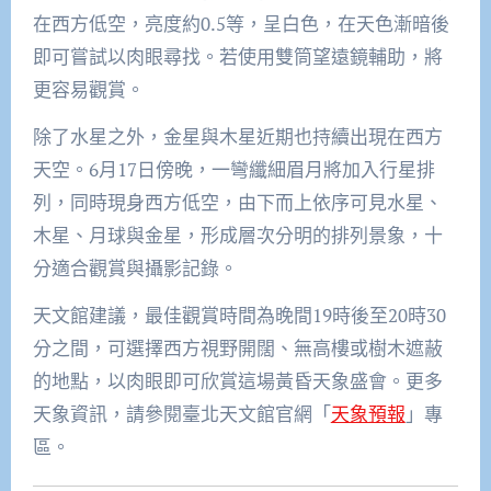
在西方低空，亮度約0.5等，呈白色，在天色漸暗後
即可嘗試以肉眼尋找。若使用雙筒望遠鏡輔助，將
更容易觀賞。
除了水星之外，金星與木星近期也持續出現在西方
天空。6月17日傍晚，一彎纖細眉月將加入行星排
列，同時現身西方低空，由下而上依序可見水星、
木星、月球與金星，形成層次分明的排列景象，十
分適合觀賞與攝影記錄。
天文館建議，最佳觀賞時間為晚間19時後至20時30
分之間，可選擇西方視野開闊、無高樓或樹木遮蔽
的地點，以肉眼即可欣賞這場黃昏天象盛會。更多
天象資訊，請參閱臺北天文館官網「
天象預報
」專
區。