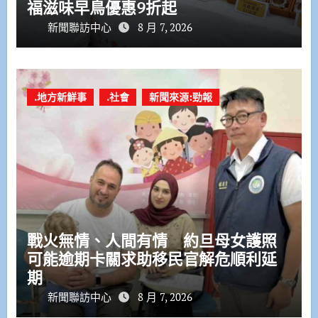
福滋味早鳥優惠9折起
新聞聯訪中心
8 月 7, 2026
.地方新鮮事
.社會
新聞來源:勁報
戰火無情、人間有情 約旦母女護照
可能逾期卡關求助移民官解危順利延
期
新聞聯訪中心
8 月 7, 2026