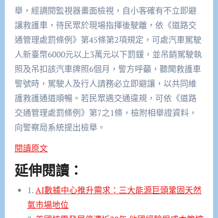
舉，經調閱監視器畫面檢視，自小客確有不立即避
讓救護車，待民眾於現場指揮後駛離，依《道路交
通管理處罰條例》第45條第2項規定，可處汽車駕駛
人新臺幣6000元以上3萬元以下罰鍰，並吊銷駕駛執
照及吊扣該汽車牌照6個月，警方呼籲，聽聞救護車
警號時，駕駛人及行人請務必立即避讓，以共同維
護救護通道順暢。若民眾遇交通違規，可依《道路
交通管理處罰條例》第7之1條，檢附相舉證資料，
向警察局系統提出檢舉。
閱讀原文
延伸閱讀：
1.
AI數據中心推升需求：三大能源巨頭鞏固天然
氣市場地位