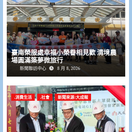
臺南榮服處幸福小榮眷相見歡 清境農
場圓滿築夢微旅行
新聞聯訪中心
8 月 8, 2026
.消費生活
.社會
新聞來源:大成報