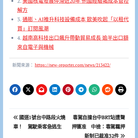
2.
美國核電發展停滯近20年 他國經驗揭成本管控
解方
3.
通膨、AI推升科技設備成本 歐美吹起「以租代
買」訂閱風潮
4.
越南高科技出口飆升帶動貿易成長 逾半出口額
來自電子與機械
新聞來源：
https://new-reporter.com/news/213422/
文
國道1號台中路段火燒
毒駕自撞台中BRT站遭聲
章
車！ 駕駛乘客急逃生
押獲准 中檢：毒駕羈押
新制已裁准32件