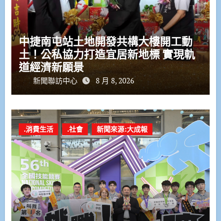
中捷南屯站土地開發共構大樓開工動
土！公私協力打造宜居新地標 實現軌
道經濟新願景
新聞聯訪中心
8 月 8, 2026
.消費生活
.社會
新聞來源:大成報