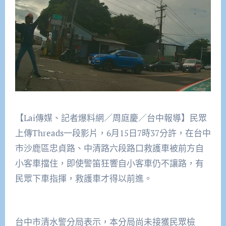
【Lai傳媒、記者爆料網／周庭慶／台中報導】民眾
上傳Threads一段影片，6月15日7時37分許，在台中
市沙鹿區忠貞路、中清路六段路口救護車被前方自
小客車擋住，即使警笛狂響自小客車仍不讓路，有
民眾下車指揮，救護車才得以前進。
台中市清水警分局表示，本分局尚未接獲民眾檢