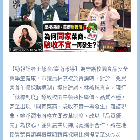
【勁報記者于郁金/臺南報導】為守護校園食品安全
與學童健康，市議員林燕祝於質詢時，對於「免費
營養午餐採購機制」提出建議。林燕祝直言，現行
「低標制度」導致校園午餐惡性壓價、品質不穩，
甚至出現「同家菜商、驗收不實一再發生」離譜現
象，她呼籲市府應立即改革制度，改以「品質優
先」為核心，並與農業局跨局處攜手合作，將在地
優質葉菜類與根莖類蔬菜採購比例提高至30%以