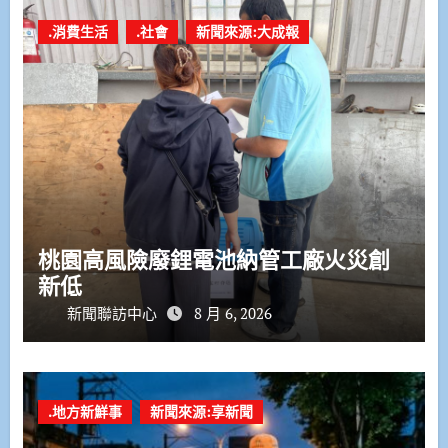
.消費生活
.社會
新聞來源:大成報
桃園高風險廢鋰電池納管工廠火災創
新低
新聞聯訪中心
8 月 6, 2026
.地方新鮮事
新聞來源:享新聞