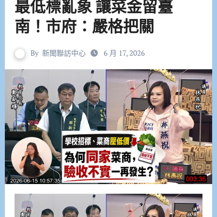
最低標亂象 讓菜金留臺
南！市府：嚴格把關
By
新聞聯訪中心
6 月 17, 2026