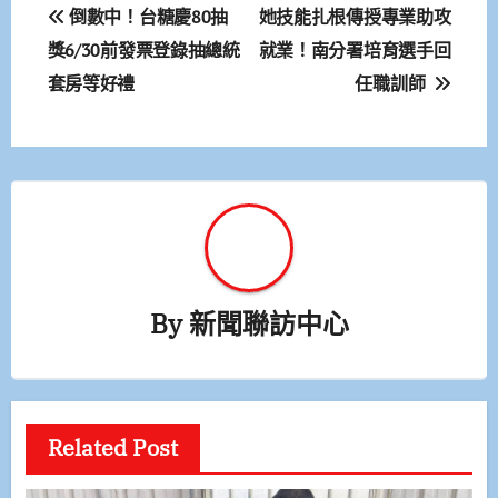
文
倒數中！台糖慶80抽
她技能扎根傳授專業助攻
章
獎6/30前發票登錄抽總統
就業！南分署培育選手回
套房等好禮
任職訓師
導
覽
By
新聞聯訪中心
Related Post