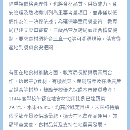
除重視價格合理性，也將食材品質、供貨能力、食
安管理及驗收機制列為重要考量項目，並非僅以低
價作為唯一決標依據；為確保學童用餐品質，教育
局已建立菜單審查、三級品管及跨局處聯合稽查機
制，要求食材須符合三章一Q等可溯源規範，落實從
產地到餐桌食安把關。
有關在地食材推動方面，教育局長期與農業局合
作，透過章Q食材、有機蔬菜、產銷履歷及在地農產
品媒合等措施，鼓勵學校優先採購本市優質農產；
114年度學校午餐在地食材使用比例已達蔬菜
29.4%、水果46.8%，均高於既定目標，未來將持續
依季節產量及供應量能，擴大在地農產品運用，兼
顧學童營養、食材品質及支持在地農業發展。