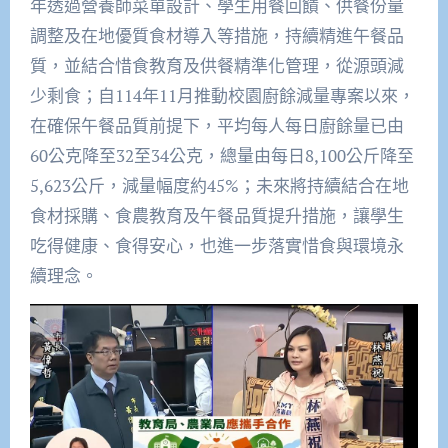
年透過營養師菜單設計、學生用餐回饋、供餐份量
調整及在地優質食材導入等措施，持續精進午餐品
質，並結合惜食教育及供餐精準化管理，從源頭減
少剩食；自114年11月推動校園廚餘減量專案以來，
在確保午餐品質前提下，平均每人每日廚餘量已由
60公克降至32至34公克，總量由每日8,100公斤降至
5,623公斤，減量幅度約45%；未來將持續結合在地
食材採購、食農教育及午餐品質提升措施，讓學生
吃得健康、食得安心，也進一步落實惜食與環境永
續理念。