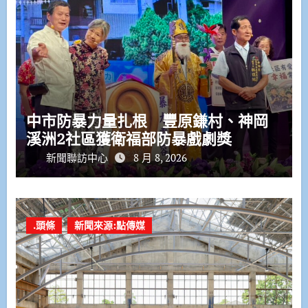
中市防暴力量扎根 豐原鎌村、神岡
溪洲2社區獲衛福部防暴戲劇獎
新聞聯訪中心
8 月 8, 2026
.頭條
新聞來源:點傳媒