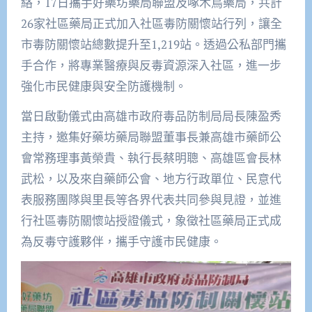
絡，17日攜手好藥坊藥局聯盟及啄木鳥藥局，共計
26家社區藥局正式加入社區毒防關懷站行列，讓全
市毒防關懷站總數提升至1,219站。透過公私部門攜
手合作，將專業醫療與反毒資源深入社區，進一步
強化市民健康與安全防護機制。
當日啟動儀式由高雄市政府毒品防制局局長陳盈秀
主持，邀集好藥坊藥局聯盟董事長兼高雄市藥師公
會常務理事黃榮貴、執行長蔡明聰、高雄區會長林
武松，以及來自藥師公會、地方行政單位、民意代
表服務團隊與里長等各界代表共同參與見證，並進
行社區毒防關懷站授證儀式，象徵社區藥局正式成
為反毒守護夥伴，攜手守護市民健康。