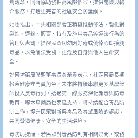
駕觀念，同時協助發掘高風險個案，提供關懷與轉
介服務，打造更完善的社區安全防護網。
她也指出，中央相關部會正積極推動修法，強化對
製造、運輸、販賣、持有及施用毒品等違法行為的
管理與處罰，提醒民眾切勿因好奇或僥倖心態接觸
毒品，以免觸法受罰，更危及自身與他人生命安
全。
好藥坊藥局聯盟董事長黃榮貴表示，社區藥局長期
扮演健康守門員角色，未來將持續串聯更多基層藥
師投入反毒行列，透過第一線服務深化識毒與防毒
教育。啄木鳥藥局也表達支持，將持續配合毒品防
制工作，提升民眾對新興毒品及毒駕風險的認識，
共同營造健康、安全的生活環境。
毒防局提醒，若民眾對毒品防制有相關疑問，或發