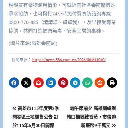
現親友有藥物濫用情形，可就近向社區毒防關懷站
尋求協助，也可撥打24小時免付費毒防諮詢專線
0800-770-885（請請您、幫幫我），及早接受專業
協助，共同打造健康無毒、安全宜居的高雄。
(圖片來源:高雄毒防局)
新聞來源：
https://news.586.com.tw/2026/06/641040/
文
高雄市115年度第2季
端午節前夕 高雄關緝獲
章
開發區土地標售公告 訂
轉口櫃匿藏香菸，市價逾
於115年6月30日開標
新臺幣9千萬元