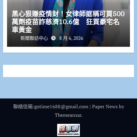
黑心狠賺疫情財！女律師誆稱可買500
萬劑疫苗詐慈濟10.6億 狂買豪宅名
車黃金
新聞聯訪中心
8 月 6, 2026
聯絡信箱:gotime1688@gmail.com
|
Paper News
by
Themeansar
.