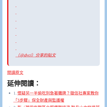
￶（@dvcj）分享的貼文
閱讀原文
延伸閱讀：
1.
懷疑另一半偷吃別急著攤牌？徵信社專家教你
「3步驟」保全財產與監護權