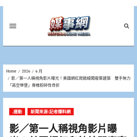
Skip
to
content
Home
2026
6 月
影／第一人稱視角影片曝光！美國網紅爬館線闖廢棄建築 雙手無力
「高空慘墜」脊椎粉碎性骨折
.運動
新聞來源:記者爆料網
影／第一人稱視角影片曝