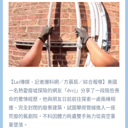
【Lai傳媒、記者爆料網／方慕辰／綜合報導】美國
一名熱愛廢墟探險的網友「dvcj」分享了一段險些喪
命的驚悚經歷，他與朋友日前前往探索一處兩棟相
連、完全封閉的廢棄建築，試圖攀爬管線進入一座
荒廢的舊劇院，不料因體力耗盡雙手無力從高空重
重墜落。