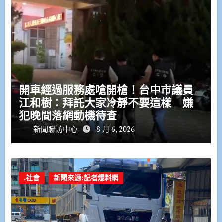
開車經過服務處嗆開槍！台中市議員
江和樹：拜託大家冷靜不要這樣 嫌
犯晚間落網動機待查
新聞聯訪中心
8 月 6, 2026
.社會
新聞來源:記者爆料網