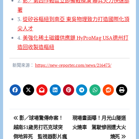
2.
影／第四作戰區立即備戰操演 聯兵火力快速部
署
3.
從矽谷樞紐到南亞 東吳物理致力打造國際化頂
尖人才
4.
美強化稀土磁鐵供應鏈 HyProMag USA德州打
造回收製造樞紐
新聞來源：
https://new-reporter.com/news/216473/
文
影／球場驚傳命案！
現場畫面曝！月光山隧道
章
越南51歲男打匹克球突
火燒車 駕駛慘困遭大火
倒地猝死 監視器影片瘋
燒死