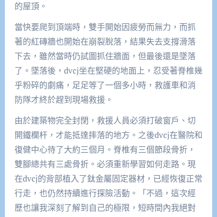
的屋頂。
當快要爬到頂端時，雙手開始因疲勞而無力，而抓
著的紅磚牆也開始在崩裂脫落，結果失去支撐滑落
下去，雖然當時仍試圖抓住牆面，但最後還是墜落
了。墜落後，dvcj坐在堅硬的地面上，忍受著脊椎幾
乎粉碎的劇痛，足足等了一個多小時，救護車和消
防隊才終於趕到現場救援。
由於建築物完全封閉，救援人員必須打破窗戶、切
開鐵欄杆，才能抵達摔落的地方。之後dvcj在醫院和
復健中心待了大約三個月。脊椎有三個節段骨折，
雙腳總共有三處骨折。必須重新學習如何走路。現
在dvcj的背部植入了鈦金屬固定器材，已經恢復正常
行走，也仍然持續進行探險活動。「不過，這次經
歷也讓我深刻了解到自己的極限，短時間內我絕對