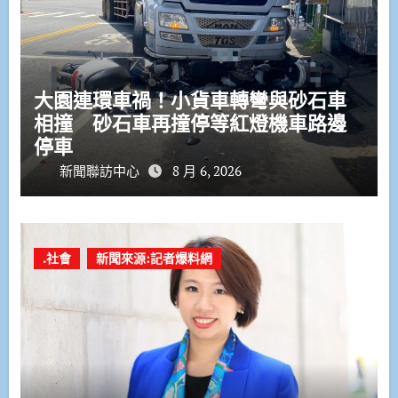
大園連環車禍！小貨車轉彎與砂石車
相撞 砂石車再撞停等紅燈機車路邊
停車
新聞聯訪中心
8 月 6, 2026
.社會
新聞來源:記者爆料網