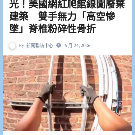
光！美國網紅爬館線闖廢棄
建築 雙手無力「高空慘
墜」脊椎粉碎性骨折
By
新聞聯訪中心
6 月 24, 2026