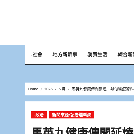
Skip
to
content
.社會
.地方新鮮事
.消費生活
.綜合新
Home
2026
6 月
馬英九健康傳聞延燒 疑似醫療資料
.政治
新聞來源:記者爆料網
馬英九健康傳聞延燒