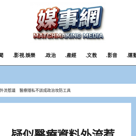
聞
.影視.娛樂
.政治
.產經
.文教
.影音
.運
外流惹議 醫療隱私不該成政治攻防工具
 疑似醫療資料外流惹