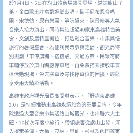
於7月4日、5日在旗山體育場熱鬧登場，邀請旗山子
弟、金曲歌王許富凱返鄉獻唱，攜手尼布恩合唱
團、宋德鶴、尿布樂團、等阮返來、陳景皓等人氣
音樂人接力演出，同時集結超過40家東高雄特色美
食、文創及農特產攤位，打造融合音樂、市集與慢
旅行的暑假盛會。為便利民眾參與活動，觀光局特
別規劃「車停旗糖、搭接駁」交通方案，民眾可將
車輛停放於旗山糖廠停車場，再免費搭乘接駁車直
達活動現場，免去塞車及尋找停車位的困擾，輕鬆
享受兩天精彩活動。
高雄市政府觀光局長高閔琳表示，「野趣東高雄
2.0」是持續推動東高雄永續旅遊的重要品牌，今年
除透過大型音樂市集活絡山城觀光，也串聯六大主
題、20梯次深度小旅行，帶領旅客從旗山出發，深
入探索美濃、六龜、茂林、甲仙、杉林及內門等東