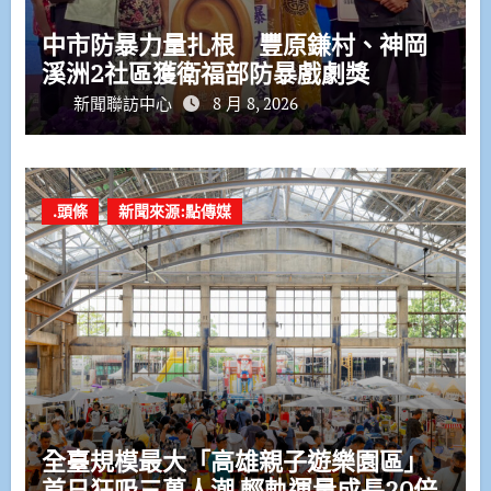
中市防暴力量扎根 豐原鎌村、神岡
溪洲2社區獲衛福部防暴戲劇獎
新聞聯訪中心
8 月 8, 2026
.頭條
新聞來源:點傳媒
全臺規模最大「高雄親子遊樂園區」
首日狂吸三萬人潮 輕軌運量成長20倍