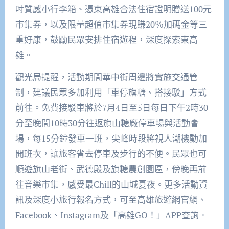
吋質感小行李箱、憑東高雄合法住宿證明贈送100元
市集券，以及限量超值市集券現賺20％加碼金等三
重好康，鼓勵民眾安排住宿遊程，深度探索東高
雄。
觀光局提醒，活動期間華中街周邊將實施交通管
制，建議民眾多加利用「車停旗糖、搭接駁」方式
前往。免費接駁車將於7月4日至5日每日下午2時30
分至晚間10時30分往返旗山糖廠停車場與活動會
場，每15分鐘發車一班，尖峰時段將視人潮機動加
開班次，讓旅客省去停車及步行的不便。民眾也可
順遊旗山老街、武德殿及旗糖農創園區，傍晚再前
往音樂市集，感受最Chill的山城夏夜。更多活動資
訊及深度小旅行報名方式，可至高雄旅遊網官網、
Facebook、Instagram及「高雄GO！」APP查詢。