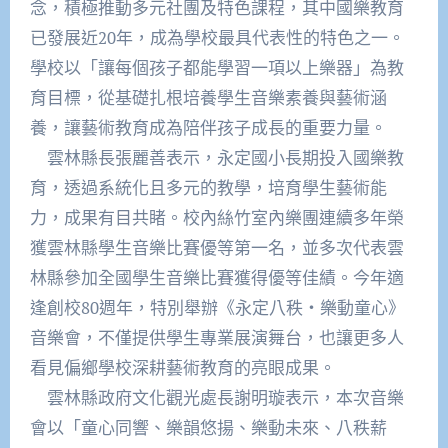
念，積極推動多元社團及特色課程，其中國樂教育
已發展近20年，成為學校最具代表性的特色之一。
學校以「讓每個孩子都能學習一項以上樂器」為教
育目標，從基礎扎根培養學生音樂素養與藝術涵
養，讓藝術教育成為陪伴孩子成長的重要力量。
雲林縣長張麗善表示，永定國小長期投入國樂教
育，透過系統化且多元的教學，培育學生藝術能
力，成果有目共睹。校內絲竹室內樂團連續多年榮
獲雲林縣學生音樂比賽優等第一名，並多次代表雲
林縣參加全國學生音樂比賽獲得優等佳績。今年適
逢創校80週年，特別舉辦《永定八秩・樂動童心》
音樂會，不僅提供學生專業展演舞台，也讓更多人
看見偏鄉學校深耕藝術教育的亮眼成果。
雲林縣政府文化觀光處長謝明璇表示，本次音樂
會以「童心同響、樂韻悠揚、樂動未來、八秩薪