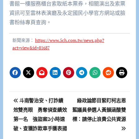
書館一樓服務櫃台索取紙本票券，相關演出及索票
資訊可至雲林表演廳及永定國民小學官方網站或臉
書粉絲專頁查詢。
新聞來源：
https://www.5ch.com.tw/news.php?
act=view&id=81687
文
斗南警治安、打詐績
綠政論節目緊盯柯志恩
章
效雙亮眼 勇奪偵查績效
藍議員參選人黃韻涵酸雙
第一名 強盜案2小時速
標：請停止浪費公共資源
導
破、查獲詐欺車手獲表揚
覽