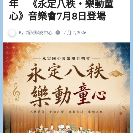
年 《永定八秩・樂動童
心》音樂會7月8日登場
By
新聞聯訪中心
7 月 7, 2026