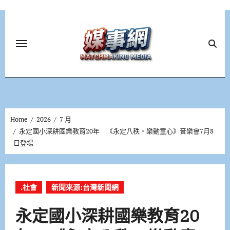
Skip
to
content
Home
2026
7 月
永定國小深耕國樂教育20年 《永定八秩・樂動童心》音樂會7月8
日登場
.社會
新聞來源:台灣新聞網
永定國小深耕國樂教育20