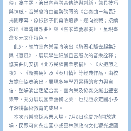
傳」為主題，演出內容融合傳統與創新，兼具技巧
與情感。音樂會將由氣勢磅礡的《合奏曲－無畏》
揭開序幕，象徵孩子們勇敢追夢、迎向挑戰；接續
演出《臺灣追想曲》與《客家歡慶聯奏》，呈現臺
灣多元文化特色。
此外，絲竹室內樂團將演出《騎著毛驢去趕集》
與《夏風》，展現學生細膩且富層次的音樂詮釋；
協奏曲則安排《北方民族音樂素描》、《火把節之
夜》、《新賽馬》及《秦川情》等經典作品，由校
友擔任協奏演出，展現多年學習累積的實力與自
信。整場演出透過合奏、室內樂及協奏交織出豐富
樂章，充分展現國樂藝術之美，也見證永定國小多
年深耕藝術教育的成果。
本次音樂會採索票入場，7月8日晚間7時開放進
場，民眾可向永定國小或雲林縣政府文化觀光處圖