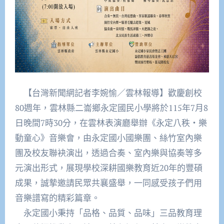
【台灣新聞網記者李婉愉／雲林報導】歡慶創校
80週年，雲林縣二崙鄉永定國民小學將於115年7月8
日晚間7時30分，在雲林表演廳舉辦《永定八秩・樂
動童心》音樂會，由永定國小國樂團、絲竹室內樂
團及校友聯袂演出，透過合奏、室內樂與協奏等多
元演出形式，展現學校深耕國樂教育近20年的豐碩
成果，誠摯邀請民眾共襄盛舉，一同感受孩子們用
音樂譜寫的精彩篇章。
永定國小秉持「品格、品質、品味」三品教育理