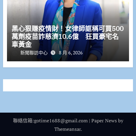
黑心狠賺疫情財！女律師誆稱可買500
萬劑疫苗詐慈濟10.6億 狂買豪宅名
車黃金
新聞聯訪中心
8 月 6, 2026
聯絡信箱:gotime1688@gmail.com
|
Paper News
by
Themeansar
.