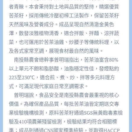
者青睞。本會秉持對土地與品質的堅持，精選優質
苦茶籽，採用傳統冷壓初榨工法製作，保留苦茶籽
天然風味及營養成分。成品呈現自然清澈金黃色
澤，散發淡雅植物清香，適合拌飯、拌麵、涼拌蔬
菜，也可運用於苦茶油雞、炒腰子等傳統料理，以
及各式家常烹調，展現食材最自然的風味。
南投縣農會總幹事曾明瑞指出，苦茶油富含80%
以上單元不飽和脂肪酸，油脂穩定性佳，發煙點約
223至230℃，適合煎、煮、炒、拌等多元料理方
式，可滿足現代家庭日常烹調需求。
曾明瑞說，食品安全是南投縣農會最重視的核心
價值。為確保產品品質，每批苦茶油皆定期送交專
業檢驗機構檢測，原料苦茶籽通過SGS無黃麴毒素檢
驗及410項農藥殘留檢測，檢驗結果均符合相關標
準；成品則通過CNS國家標準檢驗，並取得HACCP