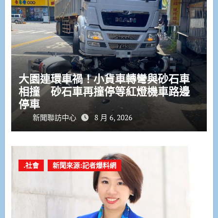
大園連環車禍！小貨車轉彎與砂石車
相撞 砂石車再撞停等紅燈機車路邊
停車
新聞聯訪中心
8 月 6, 2026
.社會
新聞來源:記者爆料網