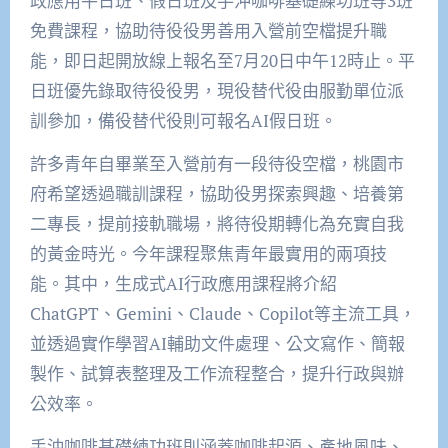
政應用平日班、假日班及手沖咖啡基礎練功班等3班
免費課程，協助待役役男善用入營前空檔提升職
能，即日起開放線上報名至7月20日中午12時止。平
日班優先錄取待役役男，現役替代役由服勤單位派
訓參加，備役替代役則可報名AI假日班。
許多青年自畢業至入營前有一段待役空檔，桃園市
府希望透過職訓課程，協助役男探索興趣、培養第
二專長，提前接軌職場，將待役期轉化為充實自我
的黃金時光。今年課程聚焦青年最實用的兩項技
能。其中，生成式AI行政應用課程將介紹
ChatGPT、Gemini、Claude、Copilot等主流工具，
並透過實作學習AI輔助文件處理、公文寫作、簡報
製作、試算表整理及工作流程整合，提升行政與辦
公效率。
手沖咖啡基礎練功班則涵蓋咖啡起源、產地風味、