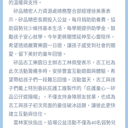
的溫暖與支持。
矽品精密人力資源處總務整合部經理徐美惠表
示，矽品精密長期投入公益，每月捐助助養費，協
助弱勢兒少維持基本生活，每學期提供助學金，鼓
勵孩子安心就學。今年更將關懷延伸至心靈陪伴，
希望透過麗寶樂園一日遊，讓孩子感受到社會的關
愛，留下美好的童年回憶。
矽品志工樂園日主辦志工林佩瑩表示，志工社為
此次活動籌備多時，安排豐富互動遊戲與體驗，希
望帶給孩子們一段難忘回憶。活動當天，志工與孩
子們戴上特別委託庇護工廠製作的「庇護童心－矽
品公仔遮陽帽」，不僅支持身障朋友就業，也成為
志工與孩子初次見面的最佳破冰話題，讓彼此更快
建立互動與信任。
雲林家扶指出，這場公益活動不僅為40名弱勢兒