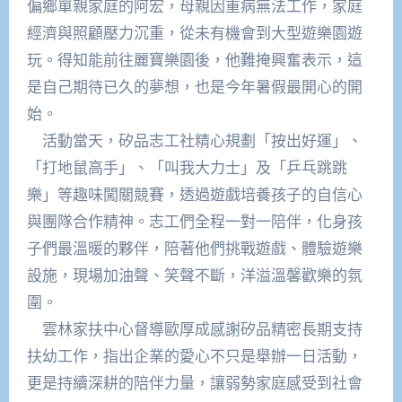
偏鄉單親家庭的阿宏，母親因重病無法工作，家庭
經濟與照顧壓力沉重，從未有機會到大型遊樂園遊
玩。得知能前往麗寶樂園後，他難掩興奮表示，這
是自己期待已久的夢想，也是今年暑假最開心的開
始。
活動當天，矽品志工社精心規劃「按出好運」、
「打地鼠高手」、「叫我大力士」及「乒乓跳跳
樂」等趣味闖關競賽，透過遊戲培養孩子的自信心
與團隊合作精神。志工們全程一對一陪伴，化身孩
子們最溫暖的夥伴，陪著他們挑戰遊戲、體驗遊樂
設施，現場加油聲、笑聲不斷，洋溢溫馨歡樂的氛
圍。
雲林家扶中心督導歐厚成感謝矽品精密長期支持
扶幼工作，指出企業的愛心不只是舉辦一日活動，
更是持續深耕的陪伴力量，讓弱勢家庭感受到社會