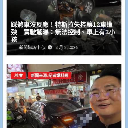
踩煞車沒反應！特斯拉失控釀12車遭
殃 駕駛驚曝：無法控制、車上有2小
孩
新聞聯訪中心
8 月 8, 2026
.社會
新聞來源:記者爆料網