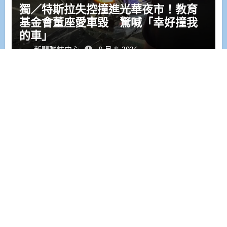
獨／特斯拉失控撞進光華夜市！教育
基金會董座愛車毀 驚喊「幸好撞我
的車」
新聞聯訪中心
8 月 8, 2026
聯絡信箱:gotime1688@gmail.com
|
Paper News
by
Themeansar
.