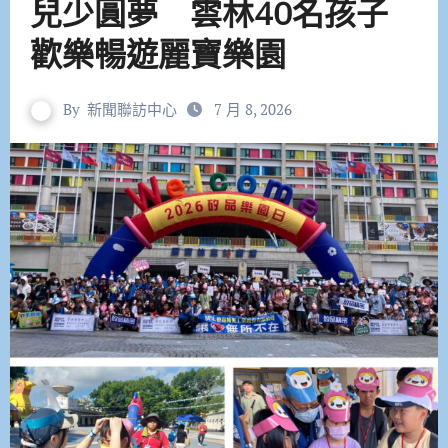
兒少圓夢 雲林40名孩子
歡樂暢遊麗寶樂園
By
新聞聯訪中心
7 月 8, 2026