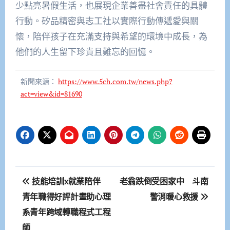
少點亮暑假生活，也展現企業善盡社會責任的具體
行動。矽品精密與志工社以實際行動傳遞愛與關
懷，陪伴孩子在充滿支持與希望的環境中成長，為
他們的人生留下珍貴且難忘的回憶。
新聞來源：
https://www.5ch.com.tw/news.php?
act=view&id=81690
文
技能培訓x就業陪伴
老翁跌倒受困家中 斗南
章
青年職得好評計畫助心理
警消暖心救援
系青年跨域轉職程式工程
導
師