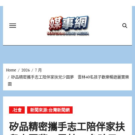
Skip
to
content
Home
2026
7 月
矽品精密攜手志工陪伴家扶兒少圓夢 雲林40名孩子歡樂暢遊麗寶樂
園
.社會
新聞來源:台灣新聞網
矽品精密攜手志工陪伴家扶