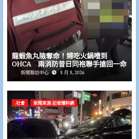
龍蝦魚丸險奪命！婦吃火鍋噎到
OHCA 兩消防昔日同袍聯手搶回一命
新聞聯訪中心
8 月 8, 2026
.社會
新聞來源:記者爆料網