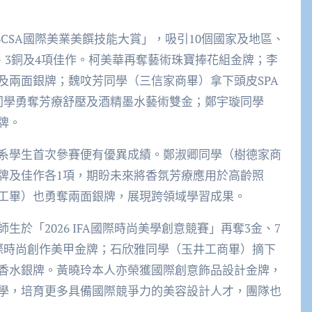
IBCSA國際美業美饌技能大賞」，吸引10個國家及地區、
銀、3銅及4項佳作。柯美華再奪藝術珠寶捧花組金牌；李
及兩面銀牌；魏呅芳同學（三信家商畢）拿下頭皮SPA
同學勇奪芳療舒壓及酒精墨水藝術雙金；鄭宇璇同學
牌。
系學生首次參賽便有優異成績。鄭淑卿同學（樹德家商
牌及佳作各1項，期盼未來將香氛芳療應用於高齡照
工畢）也勇奪兩面銀牌，展現跨領域學習成果。
於「2026 IFA國際時尚美學創意競賽」再奪3金、7
際時尚創作美甲金牌；石欣雅同學（玉井工商畢）摘下
香水銀牌。黃曉玲本人亦榮獲國際創意飾品設計金牌，
學，培育更多具備國際競爭力的美容設計人才，團隊也