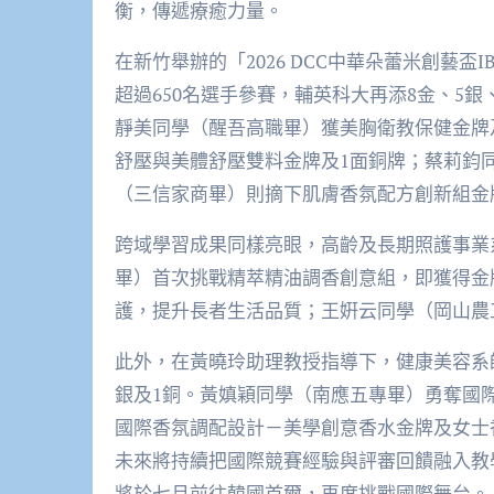
衡，傳遞療癒力量。
在新竹舉辦的「2026 DCC中華朵蕾米創藝盃
超過650名選手參賽，輔英科大再添8金、5
靜美同學（醒吾高職畢）獲美胸衛教保健金牌
舒壓與美體舒壓雙料金牌及1面銅牌；蔡莉鈞
（三信家商畢）則摘下肌膚香氛配方創新組金
跨域學習成果同樣亮眼，高齡及長期照護事業
畢）首次挑戰精萃精油調香創意組，即獲得金
護，提升長者生活品質；王姸云同學（岡山農
此外，在黃曉玲助理教授指導下，健康美容系師生
銀及1銅。黃嫃穎同學（南應五專畢）勇奪國
國際香氛調配設計－美學創意香水金牌及女士
未來將持續把國際競賽經驗與評審回饋融入教
將於七月前往韓國首爾，再度挑戰國際舞台。