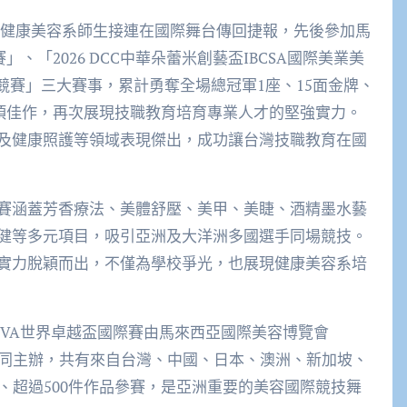
學健康美容系師生接連在國際舞台傳回捷報，先後參加馬
」、「2026 DCC中華朵蕾米創藝盃IBCSA國際美業美
創意競賽」三大賽事，累計勇奪全場總冠軍1座、15面金牌、
4項佳作，再次展現技職教育培育專業人才的堅強實力。
及健康照護等領域表現傑出，成功讓台灣技職教育在國
賽涵蓋芳香療法、美體舒壓、美甲、美睫、酒精墨水藝
健等多元項目，吸引亞洲及大洋洲多國選手同場競技。
實力脫穎而出，不僅為學校爭光，也展現健康美容系培
IVA世界卓越盃國際賽由馬來西亞國際美容博覽會
）共同主辦，共有來自台灣、中國、日本、澳洲、新加坡、
、超過500件作品參賽，是亞洲重要的美容國際競技舞