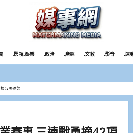
聞
.影視.娛樂
.政治
.產經
.文教
.影音
.運
摘42項殊榮
業賽事 三連戰勇摘42項