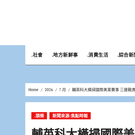
Skip
to
content
.社會
.地方新鮮事
.消費生活
.綜合新
Home
2026
7 月
輔英科大橫掃國際美業賽事 三連戰勇
.頭條
新聞來源:焦點時報
輔英科大橫掃國際美