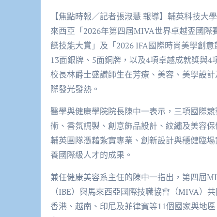
【焦點時報／記者張淑慧 報導】輔英科技大
來西亞「2026年第四屆MIVA世界卓越盃國際賽
饌技能大賞」及「2026 IFA國際時尚美學
13面銀牌、5面銅牌，以及4項卓越成就獎與
校長林爵士盛讚師生在芳療、美容、美學設計
際發光發熱。
醫學與健康學院院長陳中一表示，三項國際競
術、香氛調製、創意飾品設計、紋繡及美容保
輔英團隊憑藉紮實專業、創新設計與穩健臨場
養國際級人才的成果。
兼任健康美容系主任的陳中一指出，第四屆M
（IBE）與馬來西亞國際技職協會（MIVA
香港、越南、印尼及菲律賓等11個國家與地區