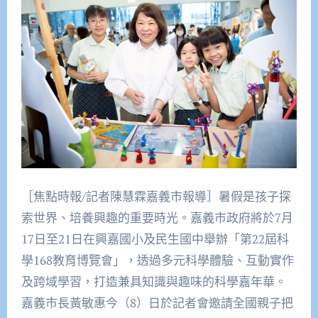
［焦點時報/記者陳慧霖嘉義市報導］暑假是孩子探
索世界、培養興趣的重要時光。嘉義市政府將於7月
17日至21日在興嘉國小及民生國中舉辦「第22屆科
學168教育博覽會」，透過多元科學體驗、互動實作
及跨域學習，打造兼具知識與趣味的科學嘉年華。
嘉義市長黃敏惠今（8）日於記者會邀請全國親子把