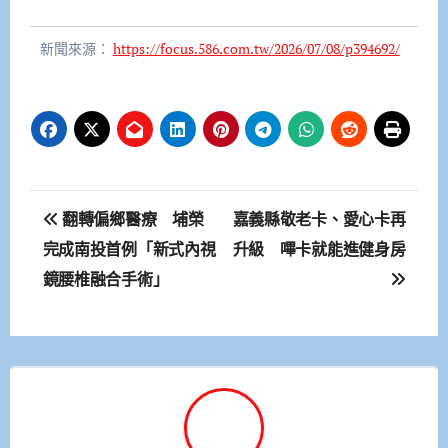
新聞來源：
https://focus.586.com.tw/2026/07/08/p394692/
文
翻轉偏鄉醫療 埔榮
嘉義縣敬老卡、愛心卡再
章
完成南投首例「新式內視
升級 嗶卡就能進健身房
鏡腰椎融合手術」
導
覽