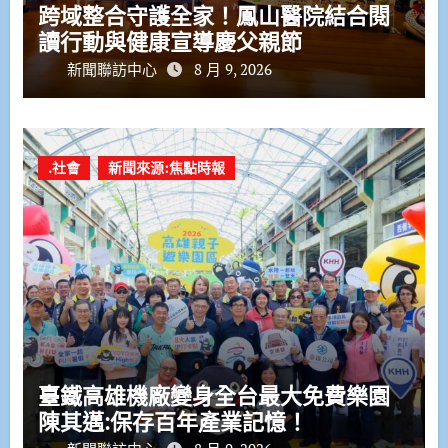
跨域整合守護全家！鳳山醫院結合閱
讀行動與健康宣導慶父親節
新聞聯訪中心
8 月 9, 2026
.社會
新聞來源:焦點時報
臺鐵高雄機廠變身全台最大免費樂園
陳其邁:保存百年產業記憶！