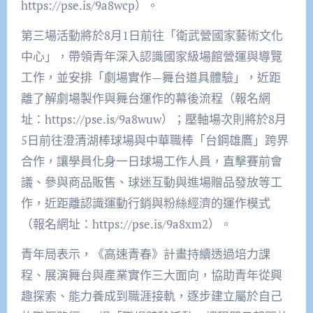
https://pse.is/9a8wcp）。
第三場活動將於8月1日前往「衛武營國家藝術文化
中心」，帶領青年深入認識國家級場館營運與導覽
工作，並安排「劇場實作—舞台道具體驗」，近距
離了解劇場製作與舞台運作的幕後流程（報名網
址：https://pse.is/9a8wuw）；壓軸場次則將於8月
5日前往澄清湖棒球場與中華職棒「台鋼雄鷹」跨界
合作，讓學員化身一日球場工作人員，直擊賽前會
議、參與商品販售、球迷互動與進場贈品發放等工
作，近距離認識運動行銷與粉絲經濟的運作模式
（報名網址：https://pse.is/9a8xm2）。
青年局表示，《高速青春》計畫持續透過培力課
程、展演舞台與產業實作三大面向，協助青年從興
趣探索、能力養成到職涯接軌，逐步建立屬於自己