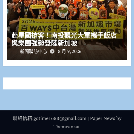
赴星國搶客！南投觀光大軍攜手飯店
與樂園強勢登陸新加坡
新聞聯訪中心
8 月 9, 2026
聯絡信箱:gotime1688@gmail.com
|
Paper News
by
Themeansar
.