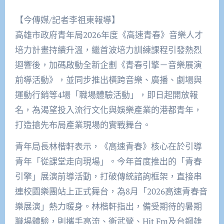
【今傳媒/記者李祖東報導】
高雄市政府青年局2026年度《高速青春》音樂人才
培力計畫持續升溫，繼首波培力訓練課程引發熱烈
迴響後，加碼啟動全新企劃《青春引擎－音樂展演
前導活動》，並同步推出橫跨音樂、廣播、劇場與
運動行銷等4場「職場體驗活動」，即日起開放報
名，為渴望投入流行文化與娛樂產業的港都青年，
打造搶先布局產業現場的實戰舞台。
青年局長林楷軒表示，《高速青春》核心在於引導
青年「從課堂走向現場」。今年首度推出的「青春
引擎」展演前導活動，打破傳統諮詢框架，直接串
連校園樂團站上正式舞台，為8月「2026高速青春音
樂展演」熱力暖身。林楷軒指出，備受期待的暑期
職場體驗，則攜手高流、衛武營、Hit Fm及台鋼雄