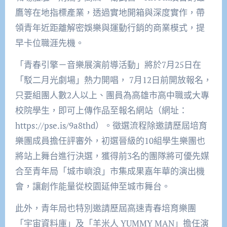
鷹等在地指標產業，透過實地開箱與深度實作，帶
領青年近距離解密娛樂與運動行銷的商業模式，提
早卡位職涯先機。
「青春引擎－音樂展演前導活動」將於7月25日在
「駁二月光劇場」熱力開唱， 7月12日前開放報名，
只要組團人數2人以上、團員為高雄市高中職或大專
校院學生，即可上傳作品至報名網站（網址：
https://pse.is/9a8thd）。徵選流程除邀請歷屆培育
樂團成員擔任評審外，初選晉級的10組學生樂團也
將站上舞台進行決選，獲得前3名的團隊將可優先媒
合至青年局「城市嶼浪」市集成果嘉年華的演出機
會，讓創作能量從校園延伸至城市舞台。
此外，青年局也特別邀請歷屆高速青春培育樂團
「宇宙資料庫」及「羊米人 YUMMY MAN」擔任演