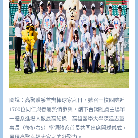
圖說：高醫體系首辦棒球家庭日，號召一校四院近
1700位同仁與眷屬熱情參與，創下台鋼雄鷹主場單
一體系進場人數最高紀錄。高雄醫學大學陳建志董
事長（後排右5）率領體系首長共同出席開球儀式，
展現高醫幸福大家庭的凝聚力。