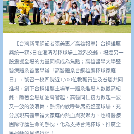
【台灣新聞網記者張美惠／高雄報導】台鋼雄鷹
與統一獅5日在澄清湖棒球場上激烈交鋒，場邊另一
股震撼全場的力量同樣成為焦點；高雄醫學大學暨
醫療體系首度舉辦「高醫體系台鋼雄鷹棒球家庭
日」，號召一校四院近1,700位教職員生及眷屬共同
進場，創下台鋼雄鷹主場單一體系進場人數最高紀
錄。隨著全場加油聲響起，高醫同仁接力掀起一波
又一波的波浪舞，熱情的歡呼聲席捲整座球場，充
分展現高醫幸福大家庭的熱血與凝聚力，也將醫療
團隊守護生命的熱忱，化為支持台灣棒球、推廣全
民運動的具體行動！