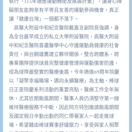
執行「115年適應運動轉銜及推廣計畫」，讓身心障
礙朋友能夠享有平等且友善的運動參與機會，真正
讓「健康台灣」一個都不落下。
高醫大附設中和紀念醫院戴嘉言副院長強調，身
為全台最早成立的私立大學附設醫院，高醫大附設
中和紀念醫院善盡醫學中心守護運動員健康的社會
責任，與台鋼雄鷹建立夥伴關係，整合跨體系、跨
專業團隊提供球員完整健康管理與運動傷害防護，
成為球隊最堅實的醫療後盾。今年適逢69周年院慶
以「凝聚幸福職場・邁向永續醫療」為主軸，棒球
日正是院慶系列活動的重要亮點。醫療工作全年無
休，尤其近期颱風期間，醫事人員仍須堅守第一線
維持醫療服務不中斷，因此院方特別邀請颱風期間
及國定假日辛勤出勤的同仁帶著家人一起走進球
場，希望藉由棒球賽事舒緩壓力，享受與家人相聚