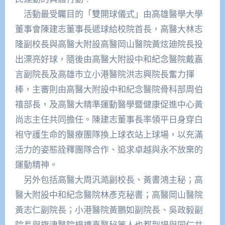
活動最受矚目的「雙開球儀式」由高雄醫學大學
董事會陳建志董事長遞球給校院首長，高醫大林志
隆副校長與高醫大附設高醫岡山醫院黃炫廸院長投
出漂亮好球，隨後由高醫大附設中和紀念醫院戴嘉
言副院長及高雄市立小港醫院洪志興院長奮力揮
棒，主審則由高醫大附設中和紀念醫院骨科部周伯
禧部長，及高醫大精準運動醫學暨健康促進中心黃
尚志主任共同擔任。陳建志董事長率領平日身穿白
袍守護生命的醫療團隊換上球衣站上球場，以充滿
活力的姿態詮釋團隊合作、追求卓越與永不放棄的
運動精神。
另外包括高醫大周汎澔副校長、黃書鴻主秘；高
醫大附設中和紀念醫院林彥克秘書；高醫岡山醫院
黃志仁副院長；小港醫院黃鵬如副院長、吳政毅副
院長與旗津醫院楊禮嘉醫秘等人也都到場與同仁共