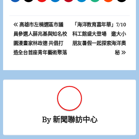
文
高雄市左楠選區市議
「海洋教育嘉年華」7/10
章
員參選人薛兆基與知名校
科工館盛大登場 邀大小
園漫畫家林政德 共倡打
朋友暑假一起探索海洋奧
導
造全台首座青年藝術聚落
秘
覽
By
新聞聯訪中心