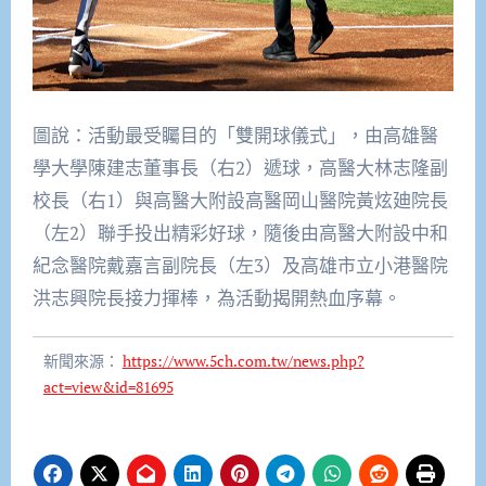
圖說：活動最受矚目的「雙開球儀式」，由高雄醫
學大學陳建志董事長（右2）遞球，高醫大林志隆副
校長（右1）與高醫大附設高醫岡山醫院黃炫廸院長
（左2）聯手投出精彩好球，隨後由高醫大附設中和
紀念醫院戴嘉言副院長（左3）及高雄市立小港醫院
洪志興院長接力揮棒，為活動揭開熱血序幕。
新聞來源：
https://www.5ch.com.tw/news.php?
act=view&id=81695