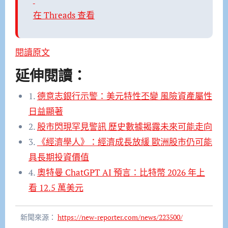
在 Threads 查看
閱讀原文
延伸閱讀：
1.
德意志銀行示警：美元特性丕變 風險資產屬性
日益顯著
2.
股市閃現罕見警訊 歷史數據揭露未來可能走向
3.
《經濟學人》：經濟成長放緩 歐洲股市仍可能
具長期投資價值
4.
奧特曼 ChatGPT AI 預言：比特幣 2026 年上
看 12.5 萬美元
新聞來源：
https://new-reporter.com/news/223500/