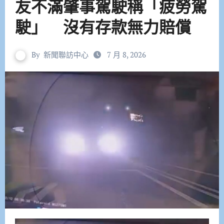
友不滿肇事駕駛稱「疲勞駕
駛」 沒有存款無力賠償
By
新聞聯訪中心
7 月 8, 2026