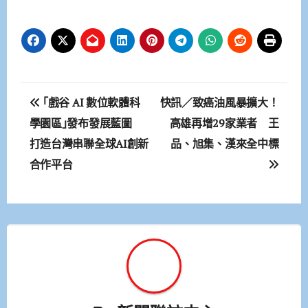
文
｢戲谷 AI 數位軟體科
快訊／致癌油風暴擴大！
章
學園區｣發布發展藍圖
高雄再增29家業者 王
打造台灣串聯全球AI創新
品、旭集、漢來全中標
導
合作平台
覽