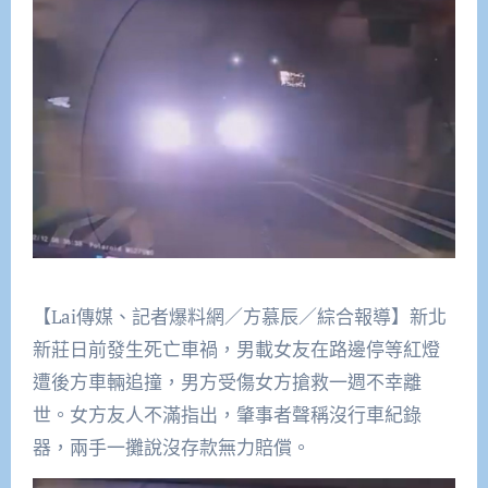
【Lai傳媒、記者爆料網／方慕辰／綜合報導】新北
新莊日前發生死亡車禍，男載女友在路邊停等紅燈
遭後方車輛追撞，男方受傷女方搶救一週不幸離
世。女方友人不滿指出，肇事者聲稱沒行車紀錄
器，兩手一攤說沒存款無力賠償。