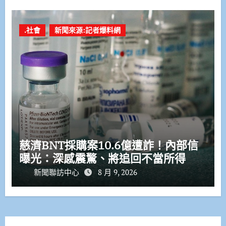
.社會
新聞來源:記者爆料網
慈濟BNT採購案10.6億遭詐！內部信
曝光：深感震驚、將追回不當所得
新聞聯訪中心
8 月 9, 2026