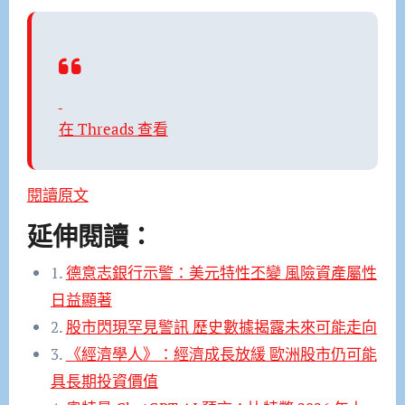
在 Threads 查看
閱讀原文
延伸閱讀：
1.
德意志銀行示警：美元特性丕變 風險資產屬性
日益顯著
2.
股市閃現罕見警訊 歷史數據揭露未來可能走向
3.
《經濟學人》：經濟成長放緩 歐洲股市仍可能
具長期投資價值