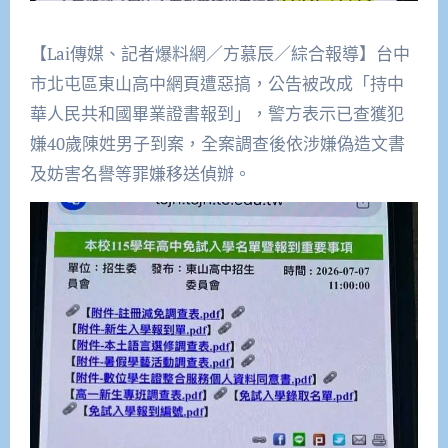
【Lai傳媒、記者爆料網／方慕辰／綜合報導】台中
市北屯區東山高中網頁遭惡搞，公告被改成「持中
華人民共和國畢業證書報到」，警方表示已查獲犯
嫌40歲陳姓男子到案，全案調查後依涉嫌偽造文書
及妨害名譽等罪嫌移送偵辦。