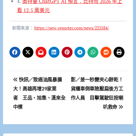
4.
奧特曼 ChatGPT AI 預言：比特幣 2026 年上
看 12.5 萬美元
新聞來源：
https://new-reporter.com/news/223584/
文
快訊／致癌油風暴擴
影／差一秒變夾心餅乾！
章
大！高雄再增29家業
貨櫃車倒車險壓扁後方工
者 王品、旭集、漢來全
作人員 目擊駕駛狂按喇
導
中標
叭救命
覽