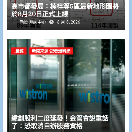
高市都發局：楠梓等5區最新地形圖將
於8月20日正式上線
新聞聯訪中心
8 月 8, 2026
.產經
新聞來源:記者爆料網
緯創股利二度延發！金管會說重話
了：恐取消自辦股務資格