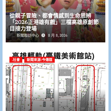
從親子冒險、都會情感到生命思辨
「2026正港雄有戲」三檔高雄原創節
目接力登場
新聞聯訪中心
8 月 8, 2026
.社會
新聞來源:今傳媒