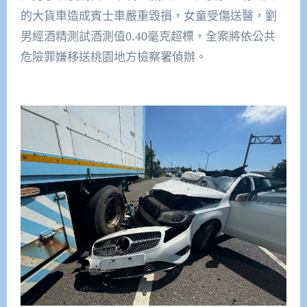
的大貨車造成賓士車嚴重毀損，女童受傷送醫，劉
男經酒精測試酒測值0.40毫克超標，全案將依公共
危險罪嫌移送桃園地方檢察署偵辦。