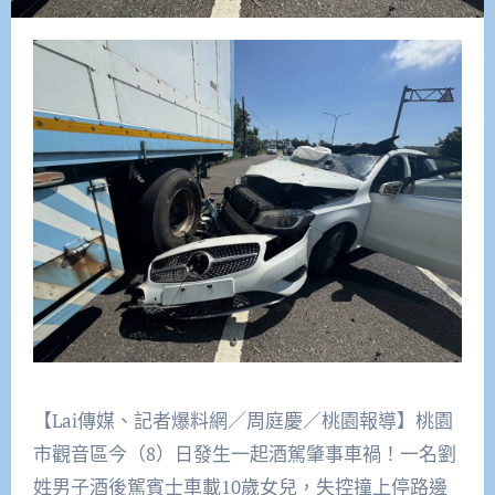
【Lai傳媒、記者爆料網／周庭慶／桃園報導】桃園
市觀音區今（8）日發生一起酒駕肇事車禍！一名劉
姓男子酒後駕賓士車載10歲女兒，失控撞上停路邊