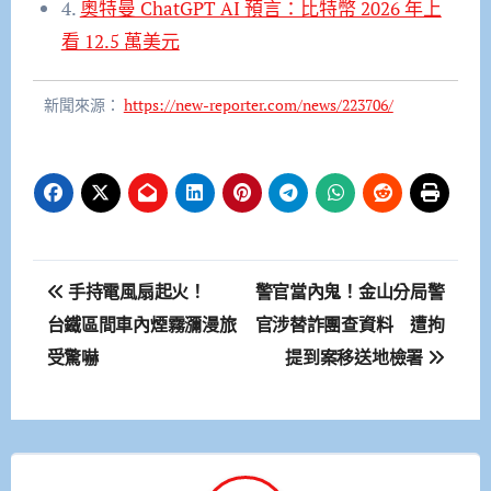
4.
奧特曼 ChatGPT AI 預言：比特幣 2026 年上
看 12.5 萬美元
新聞來源：
https://new-reporter.com/news/223706/
文
手持電風扇起火！
警官當內鬼！金山分局警
章
台鐵區間車內煙霧瀰漫旅
官涉替詐團查資料 遭拘
受驚嚇
提到案移送地檢署
導
覽