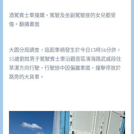
酒駕賓士車撞爛，駕駛及坐副駕駛座的女兒都受
傷。翻攝畫面
大園分局調查，這起車禍發生於今日13時56分許，
55歲劉姓男子駕駛賓士車沿觀音區濱海路武威段往
草漯方向行駛，行駛途中因偏離車道，撞擊停放於
路旁的大貨車。