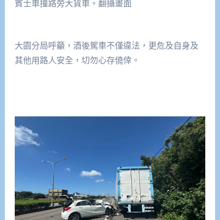
賓士車撞路旁大貨車。翻攝畫面
大園分局呼籲，酒後駕車不僅違法，更危及自身及
其他用路人安全，切勿心存僥倖。