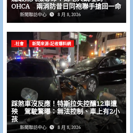
OHCA 兩消防昔日同袍聯手搶回一命
新聞聯訪中心
8 月 8, 2026
.社會
新聞來源:記者爆料網
踩煞車沒反應！特斯拉失控釀12車遭
殃 駕駛驚曝：無法控制、車上有2小
孩
新聞聯訪中心
8 月 8, 2026