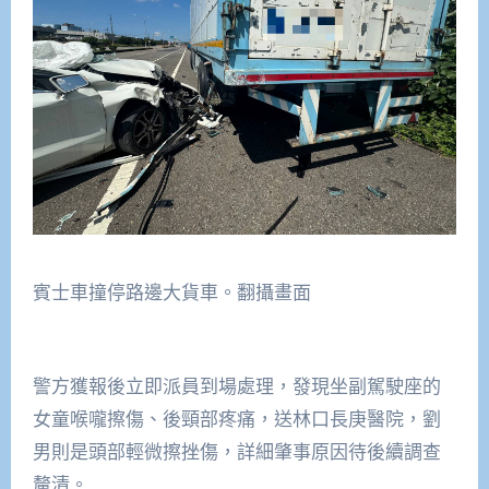
賓士車撞停路邊大貨車。翻攝畫面
警方獲報後立即派員到場處理，發現坐副駕駛座的
女童喉嚨擦傷、後頸部疼痛，送林口長庚醫院，劉
男則是頭部輕微擦挫傷，詳細肇事原因待後續調查
釐清。