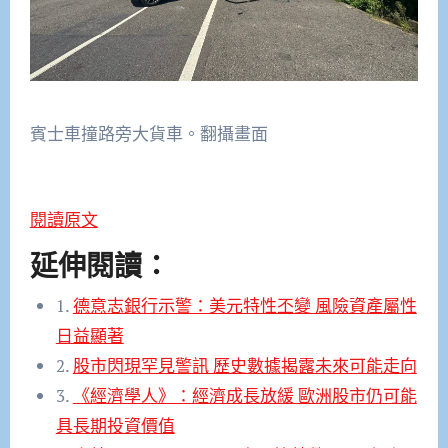
賓士車撞路旁大貨車。翻攝畫面
閱讀原文
延伸閱讀：
1.
德意志銀行示警：美元特性丕變 風險資產屬性
日益顯著
2.
股市閃現罕見警訊 歷史數據揭露未來可能走向
3.
《經濟學人》：經濟成長放緩 歐洲股市仍可能
具長期投資價值