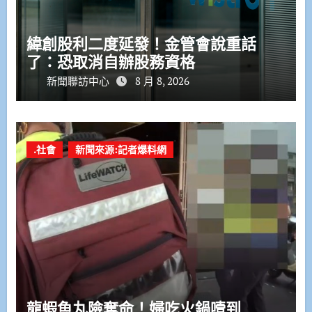
緯創股利二度延發！金管會說重話
了：恐取消自辦股務資格
新聞聯訪中心
8 月 8, 2026
.社會
新聞來源:記者爆料網
龍蝦魚丸險奪命！婦吃火鍋噎到