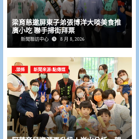
梁育慈邀屏東子弟張博洋大啖美食推
廣小吃 聯手掃街拜票
新聞聯訪中心
8 月 8, 2026
.頭條
新聞來源:點傳媒