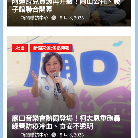
阿蓮育兒資源再升級！崗山公托、親
子館聯合開幕
新聞聯訪中心
8 月 8, 2026
.社會
新聞來源:焦點時報
廟口音樂會熱鬧登場！柯志恩重砲轟
綠營防疫冷血、食安不透明
新聞聯訪中心
8 月 8, 2026