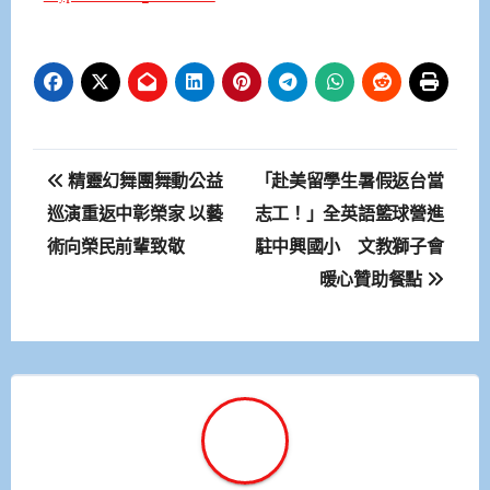
文
精靈幻舞團舞動公益
「赴美留學生暑假返台當
章
巡演重返中彰榮家 以藝
志工！」全英語籃球營進
術向榮民前輩致敬
駐中興國小 文教獅子會
導
暖心贊助餐點
覽