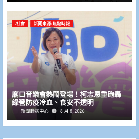
.社會
新聞來源:焦點時報
廟口音樂會熱鬧登場！柯志恩重砲轟
綠營防疫冷血、食安不透明
新聞聯訪中心
8 月 8, 2026