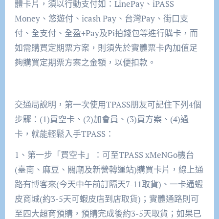
體卡片，須以行動支付如：LinePay、iPASS
Money、悠遊付、icash Pay、台灣Pay、街口支
付、全支付、全盈+Pay及Pi拍錢包等進行購卡，而
如需購買定期票方案，則須先於實體票卡內加值足
夠購買定期票方案之金額，以便扣款。
交通局說明，第一次使用TPASS朋友可記住下列4個
步驟：(1)買空卡、(2)加會員、(3)買方案、(4)過
卡，就能輕鬆入手TPASS：
1、第一步「買空卡」：可至TPASS xMeNGo機台
(臺南、麻豆、關廟及新營轉運站)購買卡片，線上通
路有博客來(今天中午前訂隔天7-11取貨)、一卡通蝦
皮商城(約3-5天可蝦皮店到店取貨)；實體通路則可
至四大超商預購，預購完成後約3-5天取貨；如果已