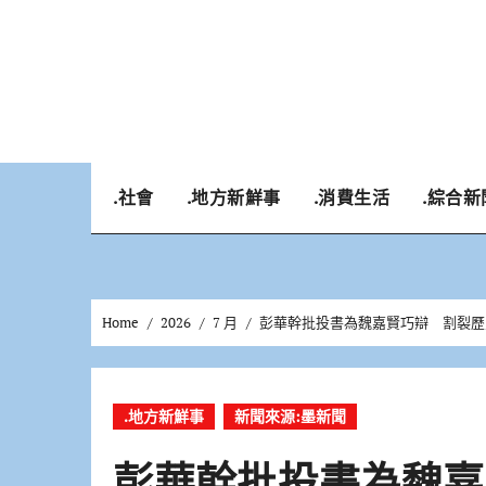
Skip
to
content
.社會
.地方新鮮事
.消費生活
.綜合新
Home
2026
7 月
彭華幹批投書為魏嘉賢巧辯 割裂歷
.地方新鮮事
新聞來源:墨新聞
彭華幹批投書為魏嘉