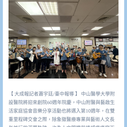
【 大成報記者蕭宇廷/臺中報導 】 中山醫學大學附
設醫院將迎來創院60週年院慶，中山附醫與藝啟生
活家庭協會音樂分享活動也將邁入第10週年，在雙
重里程碑交會之際，除象徵醫療專業與藝術人文長