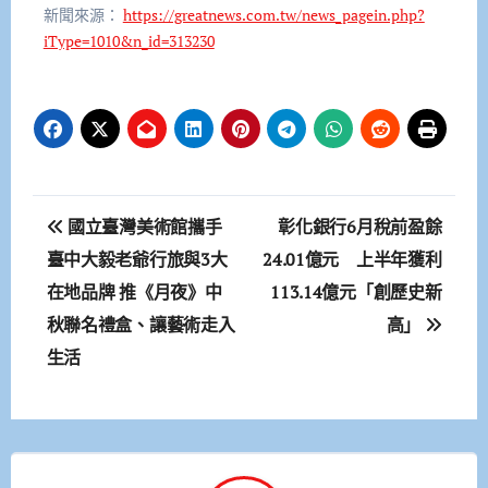
新聞來源：
https://greatnews.com.tw/news_pagein.php?
iType=1010&n_id=313230
文
國立臺灣美術館攜手
彰化銀行6月稅前盈餘
章
臺中大毅老爺行旅與3大
24.01億元 上半年獲利
在地品牌 推《月夜》中
113.14億元「創歷史新
導
秋聯名禮盒、讓藝術走入
高」
覽
生活