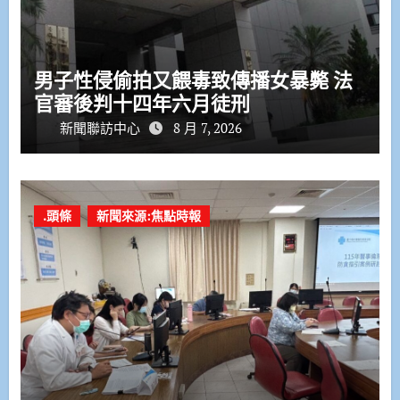
男子性侵偷拍又餵毒致傳播女暴斃 法
官審後判十四年六月徒刑
新聞聯訪中心
8 月 7, 2026
.頭條
新聞來源:焦點時報