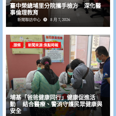
臺中榮總埔里分院攜手檢方 深化醫
事倫理教育
新聞聯訪中心
8 月 7, 2026
.頭條
新聞來源:焦點時報
埔基「爸爸健康同行」健康促進活
動 結合醫療、警消守護民眾健康與
安全