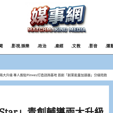
聞
.影視.娛樂
.政治
.產經
.文教
.影音
.運
導兩大升級 專人進駐Pinway打造諮詢基地 首創「創業能量加速器」分級陪跑
Star」青創輔導兩大升級