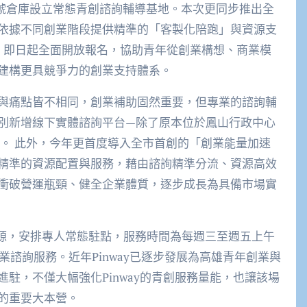
二8號倉庫設立常態青創諮詢輔導基地。本次更同步推出全
依據不同創業階段提供精準的「客製化陪跑」與資源支
，即日起全面開放報名，協助青年從創業構想、商業模
建構更具競爭力的創業支持體系。
與痛點皆不相同，創業補助固然重要，但專業的諮詢輔
別新增線下實體諮詢平台—除了原本位於鳳山行政中心
場域。 此外，今年更首度導入全市首創的「創業能量加速
精準的資源配置與服務，藉由諮詢精準分流、資源高效
衝破營運瓶頸、健全企業體質，逐步成長為具備市場實
域資源，安排專人常態駐點，服務時間為每週三至週五上午
業諮詢服務。近年Pinway已逐步發展為高雄青年創業與
駐，不僅大幅強化Pinway的青創服務量能，也讓該場
的重要大本營。