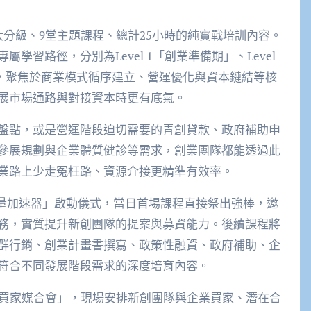
分級、9堂主題課程、總計25小時的純實戰培訓內容。
習路徑，分別為Level 1「創業準備期」、Level
期」，聚焦於商業模式循序建立、營運優化與資本鏈結等核
展市場通路與對接資本時更有底氣。
盤點，或是營運階段迫切需要的青創貸款、政府補助申
參展規劃與企業體質健診等需求，創業團隊都能透過此
業路上少走冤枉路、資源介接更精準有效率。
業能量加速器」啟動儀式，當日首場課程直接祭出強棒，邀
務，實質提升新創團隊的提案與募資能力。後續課程將
群行銷、創業計畫書撰寫、政策性融資、政府補助、企
符合不同發展階段需求的深度培育內容。
暨買家媒合會」，現場安排新創團隊與企業買家、潛在合