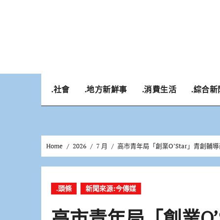
Skip
to
content
.社會
.地方新鮮事
.消費生活
.綜合新
Home
2026
7 月
高市青年局「創業O’Star」青創輔
.頭條
新聞來源:今傳媒
高市青年局「創業O’