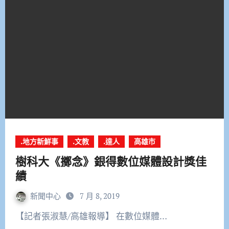
.地方新鮮事
.文教
.達人
高雄市
樹科大《擲念》銀得數位媒體設計獎佳
績
新聞中心
7 月 8, 2019
【記者張淑慧/高雄報導】 在數位媒體…