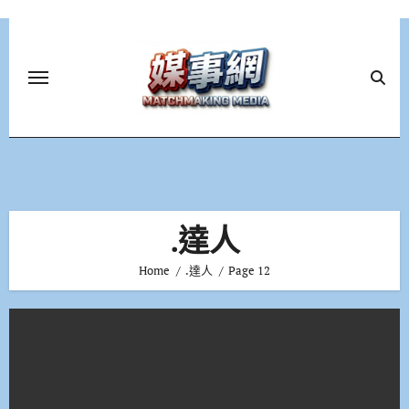
Skip
to
content
.達人
Home
.達人
Page 12