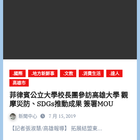
.國際
.地方新鮮事
.文教
.消費生活
.達人
高雄市
菲律賓公立大學校長團參訪高雄大學 觀
摩災防、SDGs推動成果 簽署MOU
新聞中心
7 月 15, 2019
【記者張淑慧/高雄報導】 拓展結盟東…