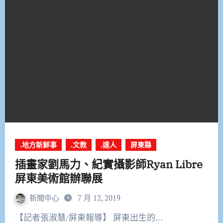
.地方新鮮事
.文教
.達人
屏東縣
插畫家劉馬力、紀實攝影師Ryan Libre
屏東美術館辦聯展
新聞中心
7 月 12, 2019
【記者張淑慧/屏東報導】 屏東出生的…