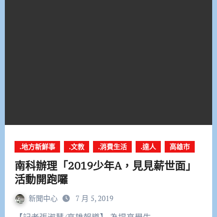
.地方新鮮事
.文教
.消費生活
.達人
高雄市
南科辦理「2019少年A，見見薪世面」
活動開跑囉
新聞中心
7 月 5, 2019