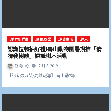
.地方新鮮事
.影視.娛樂
.消費生活
.達人
認識植物抽好禮!壽山動物園暑期推「猜
猜我樹誰」認識樹木活動
新聞中心
7 月 8, 2019
【記者張淑慧/高雄報導】 壽山動物園…