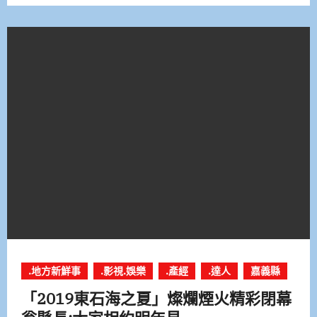
.地方新鮮事
.影視.娛樂
.產經
.達人
嘉義縣
「2019東石海之夏」燦爛煙火精彩閉幕