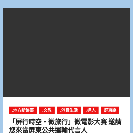
.地方新鮮事
.文教
.消費生活
.達人
屏東縣
「屏行時空‧微旅行」微電影大賽 邀請
您來當屏東公共運輸代言人