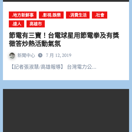
.地方新鮮事
.影視.娛樂
.消費生活
.社會
.達人
高雄市
節電有三寶！台電球星用節電拳及有獎
徵答炒熱活動氣氛
新聞中心
7 月 12, 2019
【記者張淑慧/高雄報導】 台灣電力公…