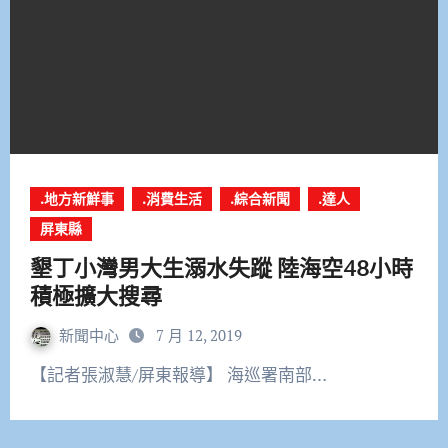
.地方新鮮事
.消費生活
.綜合新聞
.達人
屏東縣
墾丁小灣男大生溺水失蹤 陸海空48小時
積極擴大搜尋
新聞中心
7 月 12, 2019
【記者張淑慧/屏東報導】 海巡署南部…