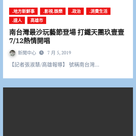
.地方新鮮事
.影視.娛樂
.政治
.消費生活
.達人
高雄市
南台灣最沙玩藝節登場 打鐵天團玖壹壹
7/12熱情開唱
新聞中心
7 月 5, 2019
【記者張淑慧/高雄報導】 號稱南台灣…