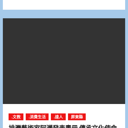
.文教
.消費生活
.達人
屏東縣
排灣藝術家阿瀨發表畫冊 傳承文化使命