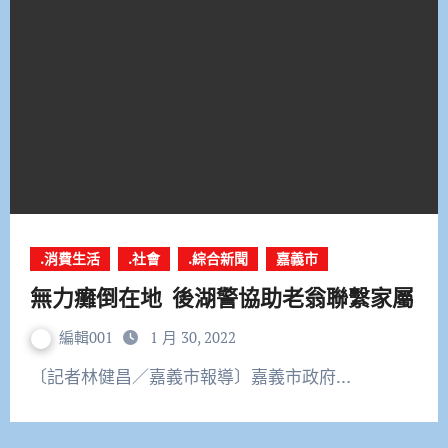
.消費生活
.社會
.綜合新聞
嘉義市
無力癱倒在地 後湖警協助老翁聯繫家屬
編輯001
1 月 30, 2022
〔記者林健昌／嘉義市報導〕嘉義市政府…