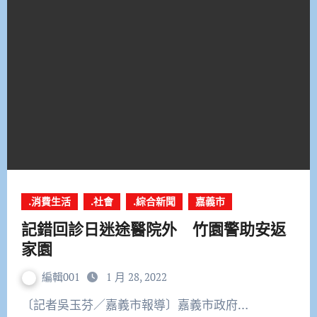
.消費生活
.社會
.綜合新聞
嘉義市
記錯回診日迷途醫院外 竹園警助安返
家園
編輯001
1 月 28, 2022
〔記者吳玉芬／嘉義市報導〕嘉義市政府…