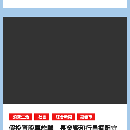
.消費生活
.社會
.綜合新聞
嘉義市
假投資股票詐騙 長榮警和行員攔阻守