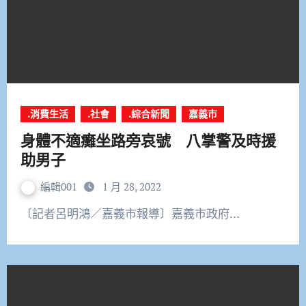
.消費生活
.社會
.綜合新聞
嘉義市
身體不適癱坐路旁哀號 八掌警及時援
助男子
編輯001
1 月 28, 2022
〔記者呂明鴻／嘉義市報導〕嘉義市政府…