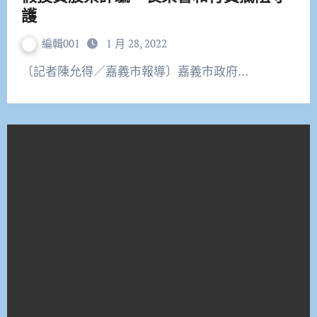
護
編輯001
1 月 28, 2022
〔記者陳允得／嘉義市報導〕嘉義市政府…