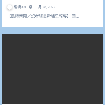
編輯001
1 月 28, 2022
【民時新聞／記者張良舜埔里報導】 國…