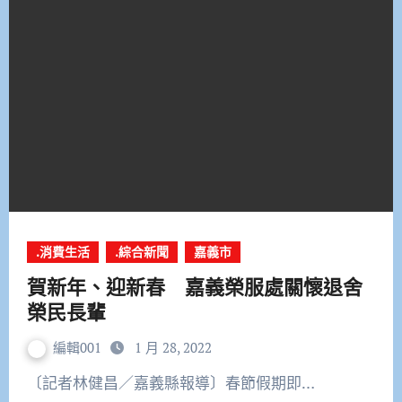
.消費生活
.綜合新聞
嘉義市
賀新年、迎新春 嘉義榮服處關懷退舍
榮民長輩
編輯001
1 月 28, 2022
〔記者林健昌／嘉義縣報導〕春節假期即…