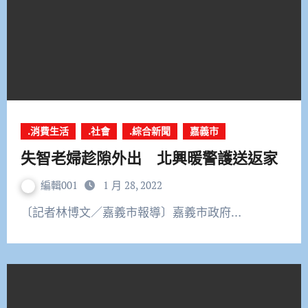
.消費生活
.社會
.綜合新聞
嘉義市
失智老婦趁隙外出 北興暖警護送返家
編輯001
1 月 28, 2022
〔記者林博文／嘉義市報導〕嘉義市政府…