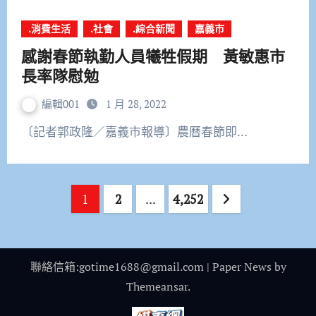
.消費生活
.社會
.綜合新聞
嘉義市
感謝春節執勤人員犧牲假期 黃敏惠市
長率隊慰勉
編輯001
1 月 28, 2022
〔記者郭政隆／嘉義市報導〕農曆春節即…
文
1
2
...
4,252
章
分
聯絡信箱:gotime1688@gmail.com
|
Paper News
by
頁
Themeansar
.