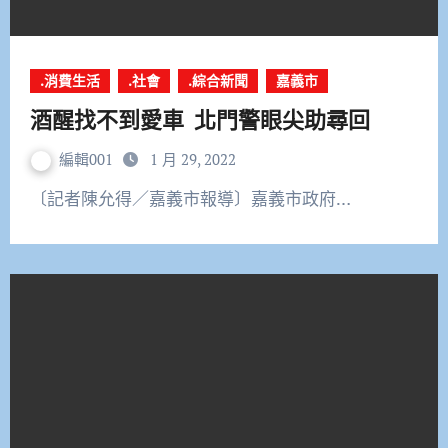
.消費生活
.社會
.綜合新聞
嘉義市
酒醒找不到愛車 北門警眼尖助尋回
編輯001
1 月 29, 2022
〔記者陳允得／嘉義市報導〕嘉義市政府…