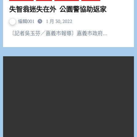
失智翁迷失在外 公園警協助返家
編輯001
1 月 30, 2022
〔記者吳玉芬／嘉義市報導〕嘉義市政府…