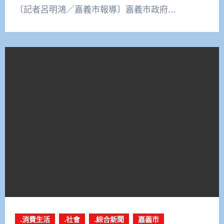
〔記者呂明鴻／嘉義市報導〕嘉義市政府…
.消費生活
.社會
.綜合新聞
嘉義市