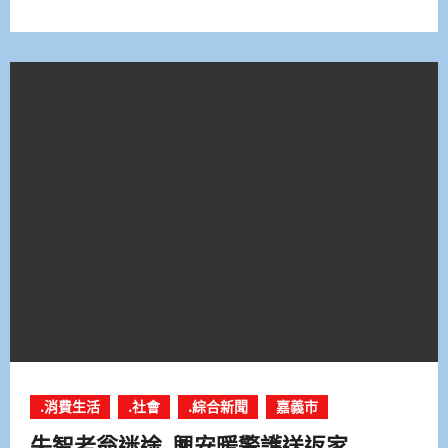
.消費生活
.社會
.綜合新聞
嘉義市
失智老翁迷途 興安暖警護送返家