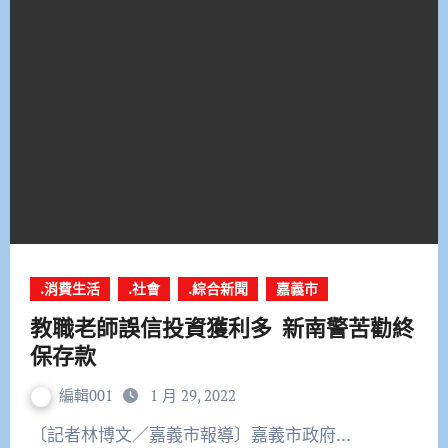
.消費生活
.社會
.綜合新聞
嘉義市
教職老師誤信投資獲利多 新南警苦勸終
保存款
編輯001
1 月 29, 2022
〔記者林博文／嘉義市報導〕嘉義市政府…