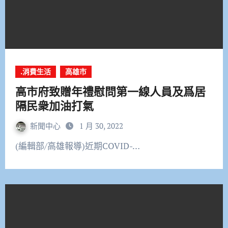
.消費生活
高雄市
高市府致贈年禮慰問第一線人員及爲居
隔民衆加油打氣
新聞中心
1 月 30, 2022
(編輯部/高雄報導)近期COVID-…