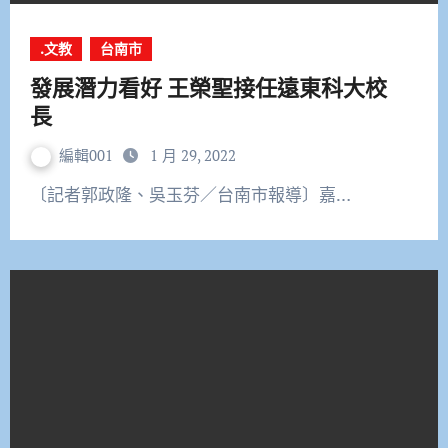
.文教
台南市
發展潛力看好 王榮聖接任遠東科大校
長
編輯001
1 月 29, 2022
〔記者郭政隆、吳玉芬／台南市報導〕嘉…