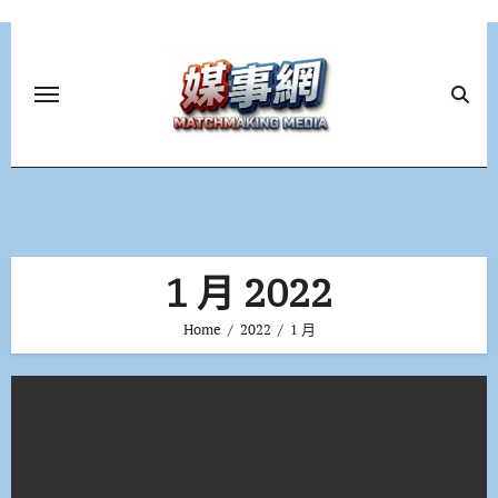
Skip
to
content
1 月 2022
Home
2022
1 月