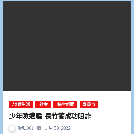
.消費生活
.社會
.綜合新聞
嘉義市
少年險遭騙 長竹警成功阻詐
編輯001
1 月 30, 2022