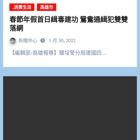
.消費生活
高雄市
春節年假首日緝毒建功 鴛鴦通緝犯雙雙
落網
新聞中心
1 月 30, 2022
【編輯部/高雄報導】鹽埕警分局建國四…