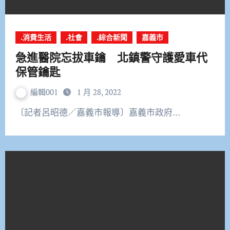
.消費生活
.社會
.綜合新聞
嘉義市
急進醫院忘拔車鑰 北鎮警守護愛車代
保管鑰匙
編輯001
1 月 28, 2022
〔記者呂昭德／嘉義市報導〕嘉義市政府…